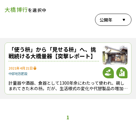
大橋博行
を選択中
公開年
「使う枡」から「見せる枡」へ、挑
戦続ける大橋量器【突撃レポート】
2021年4月21日
中部地方
建設
計量器や酒器、食器として1300年余にわたって使われ、親し
まれてきた木の枡。だが、生活様式の変化や代替製品の増加
で、従来の用途は狭まっており、計量器としてのニーズはほぼ
消滅したとまで言われる。ところが
1