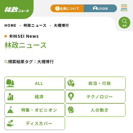
会員について
LOGIN
MENU
HOME
林政ニュース
大橋博行
RINSEI News
林政ニュース
検索結果
タグ：大橋博行
ALL
政治・行政
経済
テクノロジー
特集・オピニオン
人の動き
ディスカバー