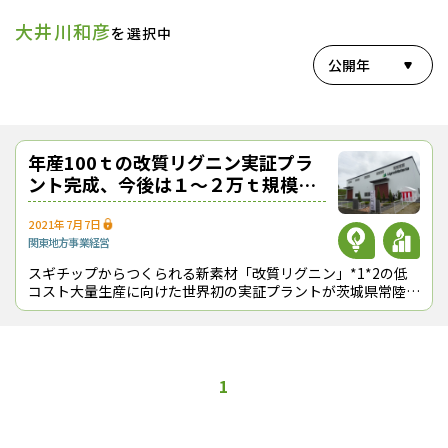
大井川和彦
を選択中
公開年
年産100ｔの改質リグニン実証プラ
ント完成、今後は１～２万ｔ規模を
目指す
2021年7月7日
関東地方
事業経営
スギチップからつくられる新素材「改質リグニン」*1*2の低
コスト大量生産に向けた世界初の実証プラントが茨城県常陸太
田市内に完成した。林野庁の補助事業を活用し、約13億円を
投じて製造設備などを整備、年
1