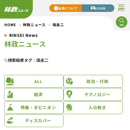
会員について
LOGIN
MENU
HOME
林政ニュース
塙圭二
RINSEI News
林政ニュース
検索結果
タグ：塙圭二
ALL
政治・行政
経済
テクノロジー
特集・オピニオン
人の動き
ディスカバー