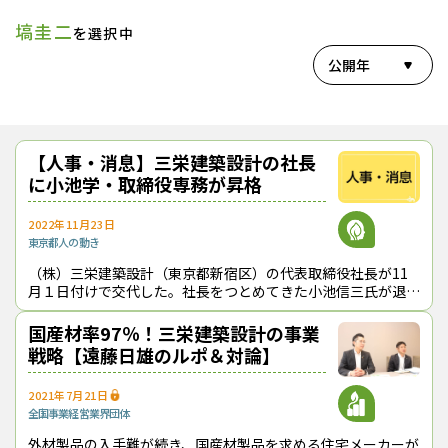
塙圭二
を選択中
公開年
【人事・消息】三栄建築設計の社長
に小池学・取締役専務が昇格
2022年11月23日
東京都
人の動き
（株）三栄建築設計（東京都新宿区）の代表取締役社長が11
月１日付けで交代した。社長をつとめてきた小池信三氏が退任
し、後任として同社の代表取締役専務である小池学氏が社長に
昇格した。なお、小池信三氏は、
国産材率97％！三栄建築設計の事業
戦略【遠藤日雄のルポ＆対論】
2021年7月21日
全国
事業経営
業界団体
外材製品の入手難が続き、国産材製品を求める住宅メーカーが