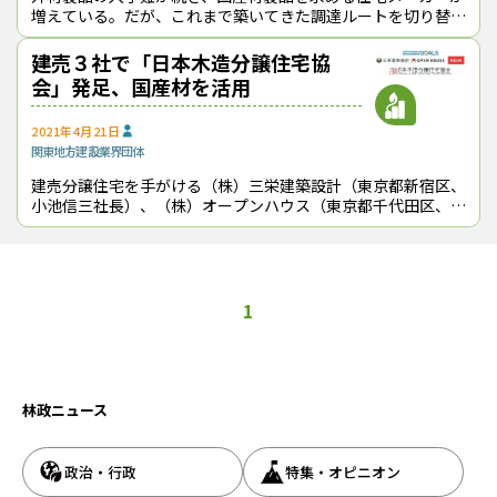
増えている。だが、これまで築いてきた調達ルートを切り替え
るのは簡単ではなく、現場では戸惑いや混乱がみられる
*1*2*3。そうした中で、一歩先を行
建売３社で「日本木造分譲住宅協
会」発足、国産材を活用
2021年4月21日
関東地方
建設
業界団体
建売分譲住宅を手がける（株）三栄建築設計（東京都新宿区、
小池信三社長）、（株）オープンハウス（東京都千代田区、荒
井正昭社長）、ケイアイスター不動産（株）（埼玉県本庄市、
塙圭二社長）の３社は、４月13
1
林政ニュース
政治・行政
特集・オピニオン