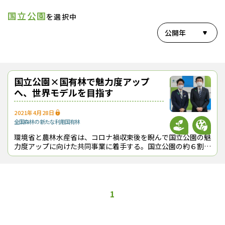
国立公園
を選択中
公開年
国立公園×国有林で魅力度アップ
へ、世界モデルを目指す
2021年4月28日
全国
森林の新たな利用
国有林
環境省と農林水産省は、コロナ禍収束後を睨んで国立公園の魅
力度アップに向けた共同事業に着手する。国立公園の約６割
（約130万ha）を国有林が占めることを踏まえ、環境省と林野
庁が連携して保護と利用が両立
1