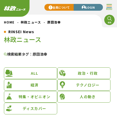
会員について
LOGIN
MENU
HOME
林政ニュース
原田浩幸
RINSEI News
林政ニュース
検索結果
タグ：原田浩幸
ALL
政治・行政
経済
テクノロジー
特集・オピニオン
人の動き
ディスカバー