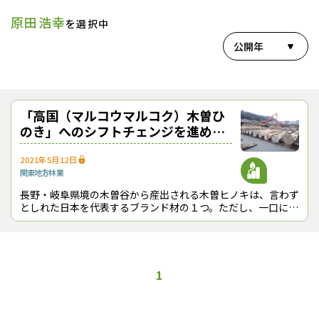
原田浩幸
を選択中
公開年
「高国（マルコウマルコク）木曽ひ
のき」へのシフトチェンジを進める
木曽官材【産地ルポ】
2021年5月12日
関東地方
林業
長野・岐阜県境の木曽谷から産出される木曽ヒノキは、言わず
としれた日本を代表するブランド材の１つ。ただし、一口に木
曽ヒノキといっても、天然生の「木曽檜」と人工林から採れる
「木曽ひのき」があり、前者はすで
1