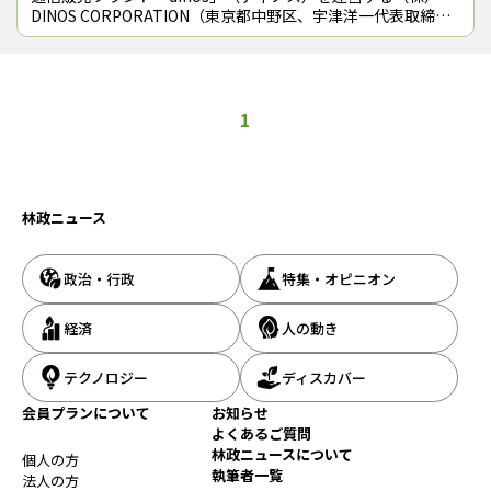
DINOS CORPORATION（東京都中野区、宇津洋一代表取締役
社長）と長野県の木曽町（原久仁男市長）は、森林保全を通じ
た地域活性化に関
1
林政ニュース
政治・行政
特集・オピニオン
経済
人の動き
テクノロジー
ディスカバー
会員プランについて
お知らせ
よくあるご質問
林政ニュースについて
個人の方
執筆者一覧
法人の方