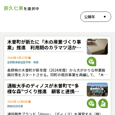
原久仁男
を選択中
公開年
木曽町が新たに「木の産業づくり事
業」推進 利用期のカラマツ活か
し、一大産地目指す
2024年3月27日
長野県
事業経営
予算・事業
長野県の木曽町が新年度（2024年度）から大がかりな林業振
興対策をスタートさせる。同町の既存事業を再編して、「木の
産業づくり事業」を創設し、川上から川下までをカバーする総
合的なプロジェクトを展開する
通販大手のディノスが木曽町で“多
様な森”づくり推進 顧客と連携、
国産材家具も拡充へ
2023年11月8日
関東地方
林業
通信販売ブランド「dinos」（ディノス）を運営する（株）