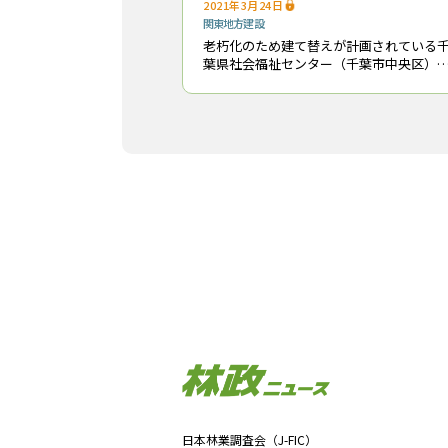
2021年3月24日
関東地方
建設
老朽化のため建て替えが計画されている
葉県社会福祉センター（千葉市中央区）
地盤強化対策として、地中に丸太を打ち
むLP-LiC工法が採用された。地域資源で
千葉県産材の活用を図るとともに、炭素
日本林業調査会（J-FIC）