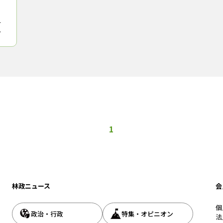
千
の
込
ある
貯
1
林政ニュース
会
個
政治・行政
特集・オピニオン
法