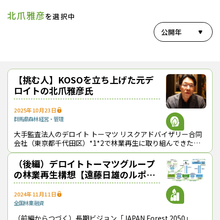
北爪雅彦
を選択中
公開年
【挑む人】KOSOを立ち上げた元デ
ロイトの北爪雅彦氏
2025年10月23日
群馬県
森林経営・管理
大手監査法人のデロイト トーマツ リスクアドバイザリー合同
会社（東京都千代田区）*1*2で林業再生に取り組んできた北
爪雅彦氏（65歳）が定年退職を機に新会社・（株）KOSO（コ
ウソウ、東京都三鷹市）
（後編）デロイトトーマツグループ
の林業再生構想【遠藤日雄のルポ＆
対論】
2024年11月11日
全国
林業
融資
（前編からつづく）長期ビジョン「JAPAN Forest 2050」