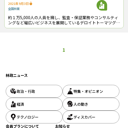
2021年9月3日
全国
林業
約１万5,000人の人員を擁し、監査・保証業務やコンサルティ
ングなど幅広いビジネスを展開しているデロイトトーマツグル
ープ（以下「デロイトトーマツ」と略、東京都千代田区、永田
高士CEO）が日本林業の再生
1
林政ニュース
政治・行政
特集・オピニオン
経済
人の動き
テクノロジー
ディスカバー
会員プランについて
お知らせ