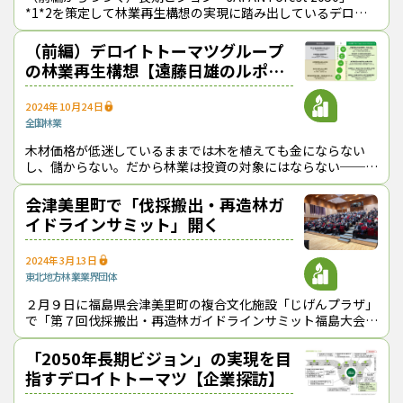
*1*2を策定して林業再生構想の実現に踏み出しているデロイ
ト トーマツ グループ（東京都千代田区、木村研一CEO、以下
「デロイトトー
（前編）デロイトトーマツグループ
の林業再生構想【遠藤日雄のルポ＆
対論】
2024年10月24日
全国
林業
木材価格が低迷しているままでは木を植えても金にならない
し、儲からない。だから林業は投資の対象にはならない──こ
れが今までの常識だった。だが、風向きは変わってきている。
森林の有する温暖化防止や生物多様性
会津美里町で「伐採搬出・再造林ガ
イドラインサミット」開く
2024年3月13日
東北地方
林業
業界団体
２月９日に福島県会津美里町の複合文化施設「じげんプラザ」
で「第７回伐採搬出・再造林ガイドラインサミット福島大会」
が開催された。 同サミットは、2017年に宮崎県で初めて行わ
れて以降、全国各地で
「2050年長期ビジョン」の実現を目
指すデロイトトーマツ【企業探訪】