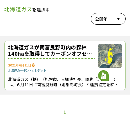
北海道ガス
を選択中
公開年
北海道ガスが南富良野町内の森林
140haを取得してカーボンオフセッ
ト
2021年6月11日
北海道
カーボン・クレジット
北海道ガス（株）（札幌市、大槻博社長、略称「北ガス」）
は、６月11日に南富良野町（池部彰町長）と連携協定を締結
し、同町内のカラマツ林約140haを今年度（2021年度）中に
取得して、温暖化対策などに
1