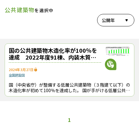
公共建築物
を選択中
公開年
国の公共建築物木造化率が100％を
達成 2022年度91棟、内装木質化
も増える
2024年3月27日
全国
建設
国
国（中央省庁）が整備する低層公共建築物（３階建て以下）の
木造化率が初めて100％を達成した。 国が手がける低層公共建
築物を「すべて木造化する」ことは、都市（まち）の木造化推
進法*1の前身である
1