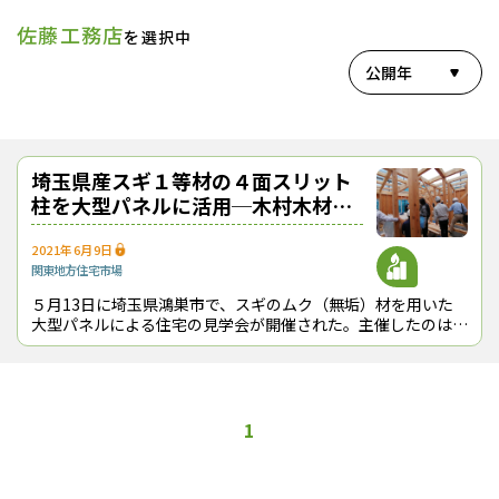
佐藤工務店
を選択中
公開年
埼玉県産スギ１等材の４面スリット
柱を大型パネルに活用─木村木材工
業
2021年6月9日
関東地方
住宅市場
５月13日に埼玉県鴻巣市で、スギのムク（無垢）材を用いた
大型パネルによる住宅の見学会が開催された。主催したのは、
同市の木村木材工業（株）（木村司社長）で、（有）佐藤工務
店（埼玉県上尾市）が施工した。
1