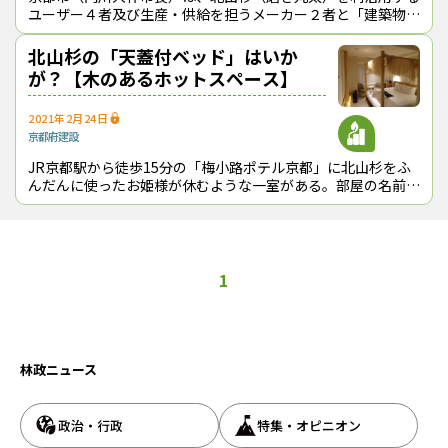
ユーザー４者及び生産・供給を担うメーカー２者と「建築物等
における北山杉の利用促進協定」を８月23日に締結した。北
山杉の出荷量はピーク時から95
北山杉の「天蓋付ベッド」はいか
が？【木のあるホットスペース】
2021年2月24日
京都府
建設
JR京都駅から徒歩15分の「梅小路ポテル京都」に北山杉をふ
んだんに使ったお姫様が休むような一室がある。部屋の名前
は、aeruアエル) room「北山杉の部屋」。室内には、京都北
山丸太生産協同組合が提
1
林政ニュース
政治・行政
特集・オピニオン