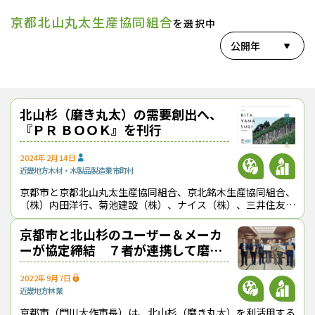
京都北山丸太生産協同組合
を選択中
公開年
北山杉（磨き丸太）の需要創出へ、
『ＰＲ ＢＯＯＫ』を刊行
2024年2月14日
近畿地方
木材・木製品製造業
市町村
京都市と京都北山丸太生産協同組合、京北銘木生産協同組合、
（株）内田洋行、菊池建設（株）、ナイス（株）、三井住友信
託銀行（株）の７者は、北山杉（磨き丸太）の最新活用事例な
どをまとめた『京都・北山杉 Ｐ
京都市と北山杉のユーザー＆メーカ
ーが協定締結 ７者が連携して磨き
丸太の需要拡大目指す
2022年9月7日
近畿地方
林業
京都市（門川大作市長）は、北山杉（磨き丸太）を利活用する