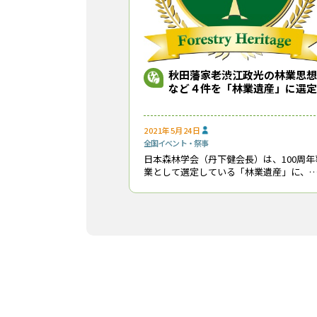
秋田藩家老渋江政光の林業思想
など４件を「林業遺産」に選定
2021年5月24日
全国
イベント・祭事
日本森林学会（丹下健会長）は、100周年
業として選定している「林業遺産」に、
2020年度分として４件を追加した。５月2
日に開催した同学会定時総会で発表し、
件の所有者及び管理者に認定証と記念品