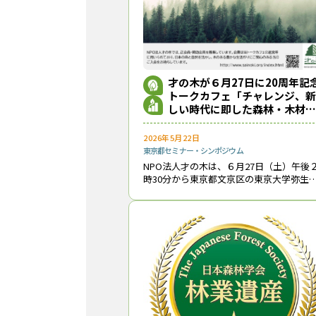
才の木が６月27日に20周年記
トークカフェ「チャレンジ、新
しい時代に即した森林・木材利
用」開催
2026年5月22日
東京都
セミナー・シンポジウム
NPO法人才の木は、６月27日（土）午後
時30分から東京都文京区の東京大学弥生
堂アネックス・セイホクギャラリーで20
年記念トークカフェを開催し、オンライ
配信も行う。「チャレンジ、新しい時代