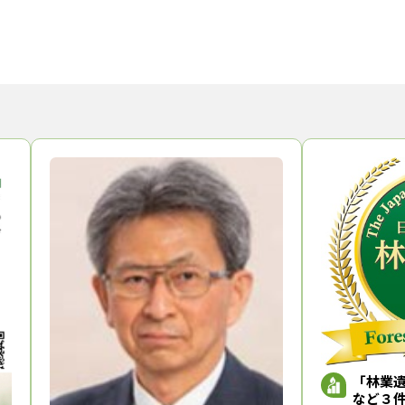
「林業
など３