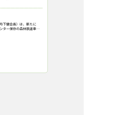
丹下健会長）は、新たに
ンター保存の森林鉄道車両
道遺構」（群馬県沼田
穴種子貯蔵庫遺構」（秋田
旧青森営林局庁舎（現青森