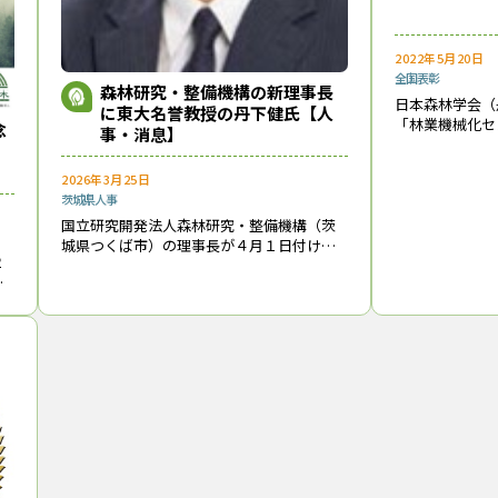
2022年5月20日
全国
表彰
森林研究・整備機構の新理事長
日本森林学会（
に東大名誉教授の丹下健氏【人
「林業機械化セ
念
事・消息】
群と根利森林鉄
市）、「長走風
2026年3月25日
県大館市）、「
茨城県
人事
市森林博物館）
国立研究開発法人森林研究・整備機構（茨
城県つくば市）の理事長が４月１日付けで
２
交代する。2020年４月から理事長をつとめ
講
てきた浅野（中静）透氏が退任し、東京大
周
学名誉教授の丹下健氏（67歳）が新理事長
ン
に
に