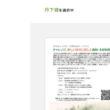
丹下健
を選択中