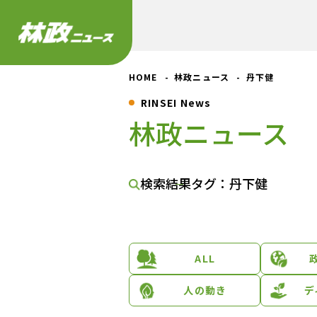
HOME
林政ニュース
丹下健
RINSEI News
林政ニュース
検索結果
タグ：丹下健
ALL
人の動き
デ