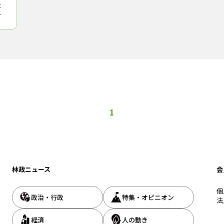
本
エ
田
の
1
林政ニュース
会
個
政治・行政
特集・オピニオン
法
経済
人の動き