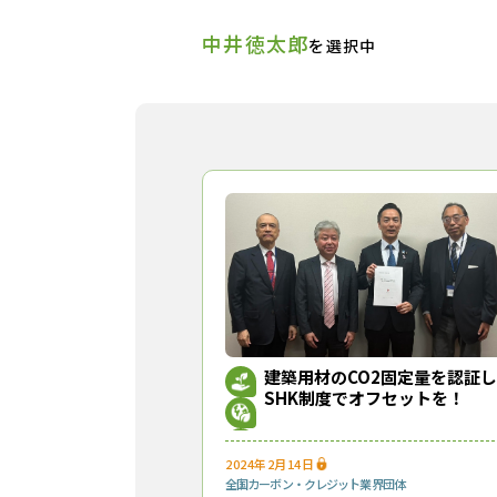
中井徳太郎
を選択中
建築用材のCO2固定量を認証し
SHK制度でオフセットを！
2024年2月14日
全国
カーボン・クレジット
業界団体