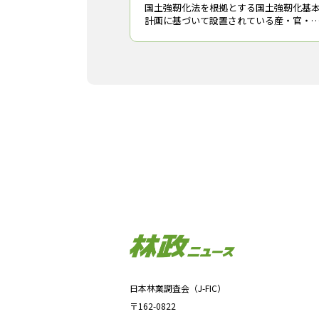
国土強靭化法を根拠とする国土強靭化基
計画に基づいて設置されている産・官・
学・民の連携組織「一般社団法人レジリ
ンスジャパン推進協議会」（東京都千代
区、広瀬道明・東京ガス（株）相談役）
WG（ワー
日本林業調査会（J-FIC）
〒162-0822