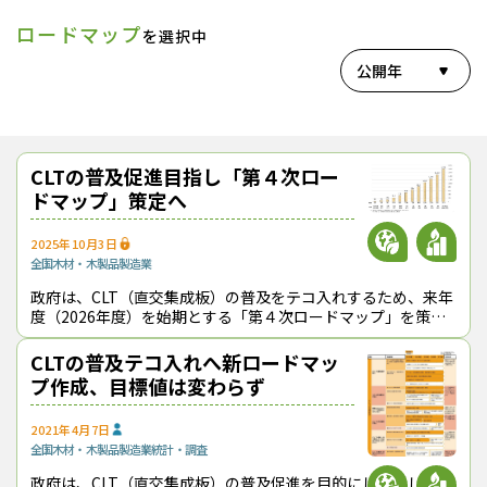
ロードマップ
を選択中
公開年
CLTの普及促進目指し「第４次ロー
ドマップ」策定へ
2025年10月3日
全国
木材・木製品製造業
政府は、CLT（直交集成板）の普及をテコ入れするため、来年
度（2026年度）を始期とする「第４次ロードマップ」を策定
する。９月29日に開いた関係省庁連絡会議で、今年度（2025
年度）末までに新「ロー
CLTの普及テコ入れへ新ロードマッ
プ作成、目標値は変わらず
2021年4月7日
全国
木材・木製品製造業
統計・調査
政府は、CLT（直交集成板）の普及促進を目的にした新しいロ