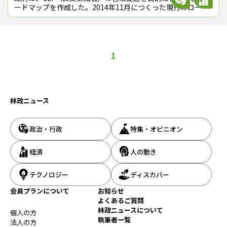
ードマップを作成した。2014年11月につくった現行のロード
マップを見直し、2025（令和７）年度までの達成目標などを
再設定した。CLTの年
1
林政ニュース
政治・行政
特集・オピニオン
経済
人の動き
テクノロジー
ディスカバー
会員プランについて
お知らせ
よくあるご質問
林政ニュースについて
個人の方
執筆者一覧
法人の方