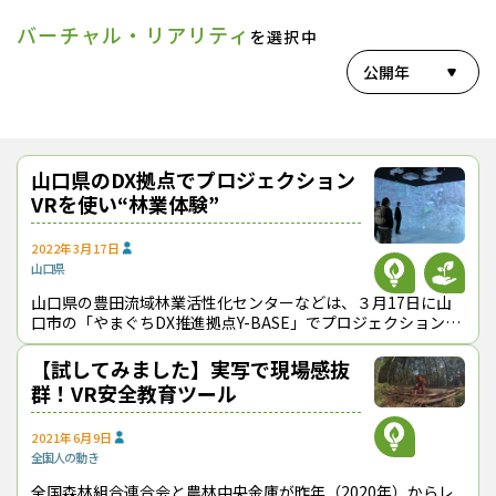
バーチャル・リアリティ
を選択中
公開年
山口県のDX拠点でプロジェクション
VRを使い“林業体験”
2022年3月17日
山口県
山口県の豊田流域林業活性化センターなどは、３月17日に山
口市の「やまぐちDX推進拠点Y-BASE」でプロジェクションVR
を使った林業体験会を初めて開催した。 プロジェクションVR
は、バーチャル
【試してみました】実写で現場感抜
群！VR安全教育ツール
2021年6月9日
全国
人の動き
全国森林組合連合会と農林中央金庫が昨年（2020年）からレ