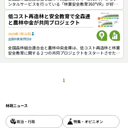
ンタルサービスを行っている「林業安全教育360°VR」が好評
で、６月から動画メニューに「かかり木処理編」と「キックバ
ック編」が追加された。「
低コスト再造林と安全教育で全森連
と農林中金が共同プロジェクト
2020年7月22日
全国
林業
業界団体
全国森林組合連合会と農林中央金庫は、低コスト再造林と林業
安全教育に関する２つの共同プロジェクトをスタートさせた。
コウヨウザンやコンテナ大苗を活用、３か所で５か年実証事業
「低コスト再造
1
林政ニュース
政治・行政
特集・オピニオン