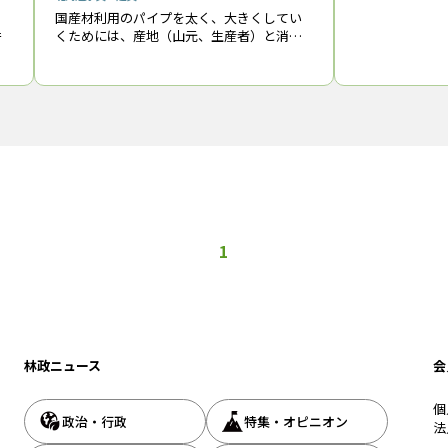
対応した資源の
国産材利用のパイプを太く、大きくしてい
になる中で、従
くためには、産地（山元、生産者）と消費
術
表される針葉樹
地（需要者、ユーザー）のニーズをマッチ
取
も、明日は
ングさせることが不可欠だ。だが、産地の
生産者は苦労してつくったものをできるだ
へ
け高く売り
を
1
林政ニュース
会
個
政治・行政
特集・オピニオン
法