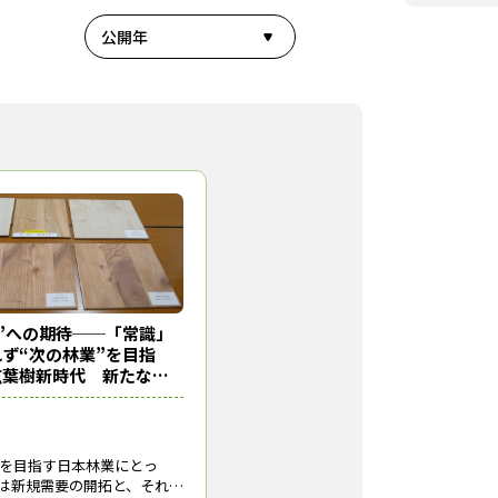
公開年
”への期待──「常識」
ず“次の林業”を目指
広葉樹新時代 新たな資
場が動き出す①】
％を目指す日本林業にとっ
は新規需要の開拓と、それに