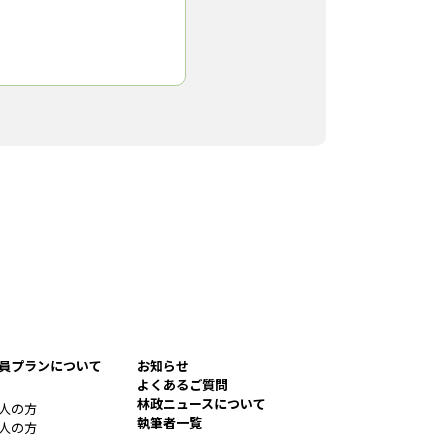
造成だ。住宅市場が先細り
来のままスギ・ヒノキに代
人工林に頼り続けていて
員プランについて
お知らせ
よくあるご質問
林政ニュースについて
人の方
執筆者一覧
人の方