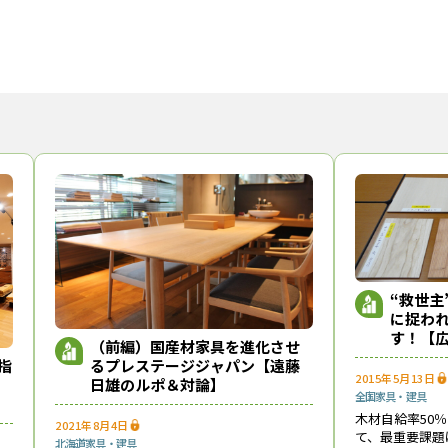
“救世主
に捉われ
す！【
（前編）国産材家具を進化させ
源と市
るプレステージジャパン【遠藤
指
2015年5月13日
日雄のルポ＆対論】
全国
家具・建具
木材自給率50
2021年8月4日
て、最重要課題
北海道
家具・建具