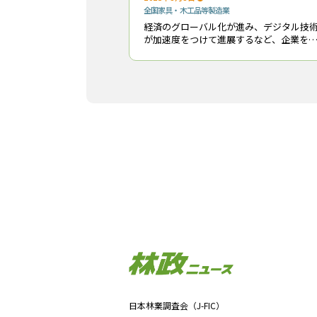
全国
家具・木工品等製造業
経済のグローバル化が進み、デジタル技
が加速度をつけて進展するなど、企業を
り巻く事業環境は大きく変わってきてい
る。昔から企業を存続させるカギは“変化
の対応力”と言われてきたが、時代の流れ
的確に読
日本林業調査会（J-FIC）