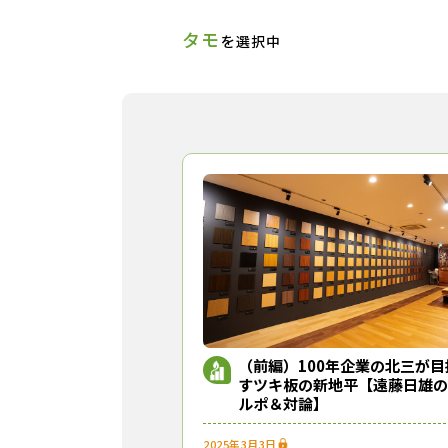
タモ
を選択中
（前編）100年企業の北三が目
すツキ板の新地平【遠藤日雄の
ルポ＆対論】
2025年3月3日