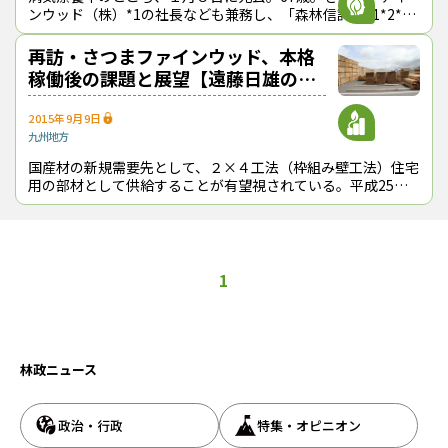
ンウッド（株）*1の社長なども兼務し、「森林信託」*1*2*3
をいち早く導入するなど、国産材の需要拡大に大きく貢献し
た。葬儀は、故人の遺志によ
再訪・さつまファインウッド、本格
稼働後の課題と展望【遠藤日雄のル
ポ＆対論】
2015年9月9日
九州地方
国産材の新規需要先として、２×４工法（枠組み壁工法）住宅
用の部材として供給することが有望視されている。平成25年
の２×４工法住宅の着工戸数は約12万戸、同年の新設住宅着
工戸数（約100万戸）の12％を
1
林政ニュース
政治・行政
特集・オピニオン