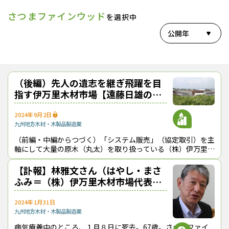
さつまファインウッド
を選択中
公開年
（後編）先人の遺志を継ぎ飛躍を目
指す伊万里木材市場【遠藤日雄のル
ポ＆対論】
2024年9月2日
九州地方
木材・木製品製造業
（前編・中編からつづく）「システム販売」（協定取引）を主
軸にして大量の原木（丸太）を取り扱っている（株）伊万里木
材市場（佐賀県伊万里市）は、川上（山、森林）への接近度を
一段と高めながら国産材ビジネスを
【訃報】林雅文さん（はやし・まさ
ふみ＝（株）伊万里木材市場代表取
締役社長）
2024年1月31日
九州地方
木材・木製品製造業
病気療養中のところ、１月８日に死去。67歳。さつまファイ