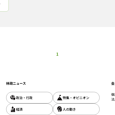
建
転
1
林政ニュース
会
個
政治・行政
特集・オピニオン
法
経済
人の動き