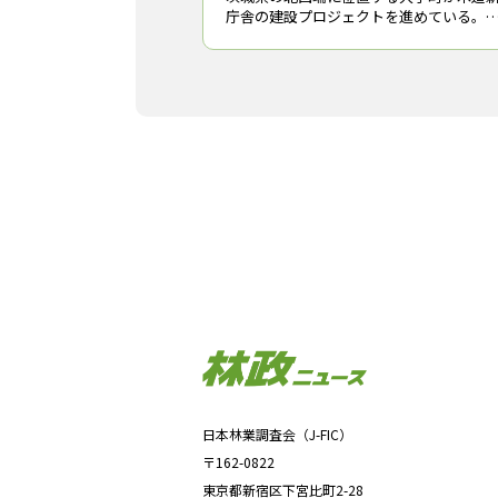
庁舎の建設プロジェクトを進めている。
築後約60年が経過した本庁舎を高台に移
し、来年（2022年）４月には延床面積約
5,000m2の２階建て純木造新庁舎が竣工
日本林業調査会（J-FIC）
〒162-0822
東京都新宿区下宮比町2-28