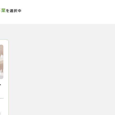
事業
を選択中
し
新