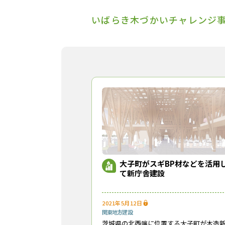
いばらき木づかいチャレンジ
大子町がスギBP材などを活用
て新庁舎建設
2021年5月12日
関東地方
建設
茨城県の北西端に位置する大子町が木造