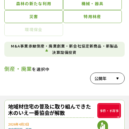
森林の新たな利用
機械・器具
災害
特用林産
環境保全
M&A
事業承継
倒産・廃業
創業・新会社
協定
新商品・新製品
決算
設備投資
倒産・廃業
を選択中
公開年
地域材住宅の普及に取り組んできた
木のいえ一番協会が解散
2026年4月3日