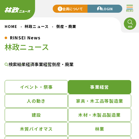
会員について
LOGIN
MENU
HOME
林政ニュース
倒産・廃業
RINSEI News
林政ニュース
検索結果
経済
事業経営
倒産・廃業
イベント・祭事
事業経営
人の動き
家具・木工品等製造業
建設
木材・木製品製造業
木質バイオマス
林業