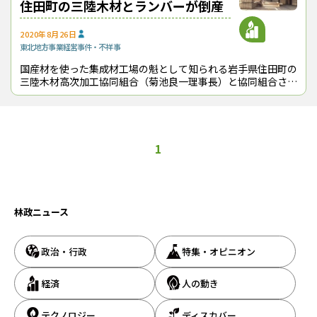
住田町の三陸木材とランバーが倒産
2020年8月26日
東北地方
事業経営
事件・不祥事
国産材を使った集成材工場の魁として知られる岩手県住田町の
三陸木材高次加工協同組合（菊池良一理事長）と協同組合さん
りくランバー（上田昭雄理事長）が７月31日付けで盛岡地方
裁判所一関支部へ自己破産を申請
1
林政ニュース
政治・行政
特集・オピニオン
経済
人の動き
テクノロジー
ディスカバー