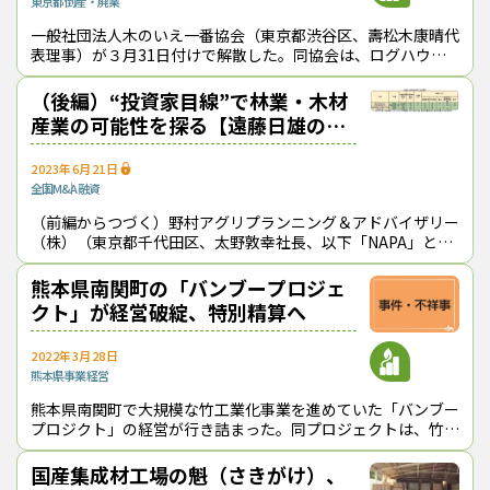
東京都
倒産・廃業
一般社団法人木のいえ一番協会（東京都渋谷区、壽松木康晴代
表理事）が３月31日付けで解散した。同協会は、ログハウス
メーカーの（株）アールシーコアが主導して2014年に木のい
え一番振興協会として発足し*
（後編）“投資家目線”で林業・木材
産業の可能性を探る【遠藤日雄のル
ポ＆対論】
2023年6月21日
全国
M&A
融資
（前編からつづく）野村アグリプランニング＆アドバイザリー
（株）（東京都千代田区、太野敦幸社長、以下「NAPA」と
略）の遠藤暁・コンサルティング部主席コンサルタントは、
「ファンド」が第１次産業に関心を示
熊本県南関町の「バンブープロジェ
クト」が経営破綻、特別精算へ
2022年3月28日
熊本県
事業経営
熊本県南関町で大規模な竹工業化事業を進めていた「バンブー
プロジクト」の経営が行き詰まった。同プロジェクトは、竹材
の集荷と１次加工を行うバンブーフロンティア（株）、竹の新
建材「ナンカンボード」などを製
国産集成材工場の魁（さきがけ）、