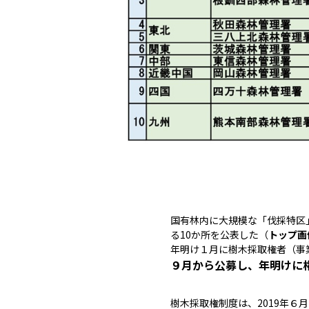
国有林内に大規模な「伐採特区
る10か所を公表した（
トップ画
年明け１月に樹木採取権者（事
９月から公募し、年明けに
樹木採取権制度は、2019年６