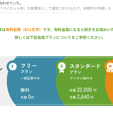
合わせていた。
「パイロット的」な事業地として選定されたもので、林野庁が作成した
は200～300ha程度（年間20ha程度）とした。
者は、森林管理局長との間で実施契約と運用協定を結び、一定の「樹木
ようになる。事業実施にあたっては、伐採後の確実な植林や、伐出材の
事は
有料記事（611文字）
です。
有料会員になると続きをお読みい
すことが条件になる。林野庁は、「10か所で実証的な取り組みを行い、
ている。
詳しくは下記会員プランについてをご参照ください。
度
ニュース』編集部
まで、1994年の創刊から32年目に入りました！ これからも皆様の
報をお届けしてまいります。