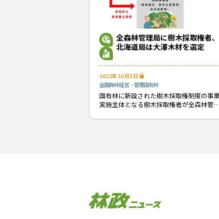
全森林管理局に樹木採取権者、
北海道局は大澤木材を選定
2022年10月3日
全国
森林経営・管理
国有林
国有林に新設された樹木採取権制度の事
実施主体となる樹木採取権者が全森林管
局で出揃った。これまで北海道森林管理
管内では樹木採取権者が決まっておらず
唯一空白状態となっていたが、10月３日
けで大