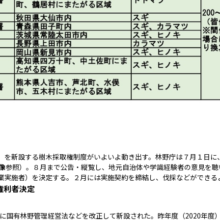
」を新設する樹木採取権制度がいよいよ動き出す。林野庁は７月１日に
像
参照）。８月まで公告・縦覧し、地元自治体や学識経験者の意見を聴
業実施者）を決定する。２月には実施契約を締結し、伐採などができる
権利者決定
月に国有林野管理経営法などを改正して新設された。昨年度（2020年