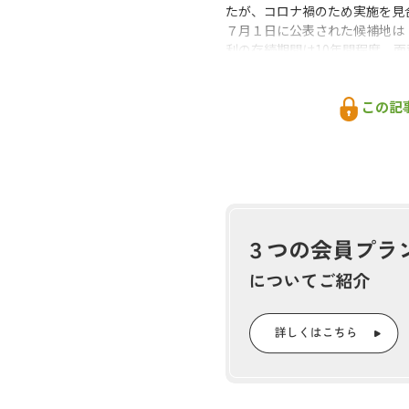
たが、コロナ禍のため実施を見
７月１日に公表された候補地は
利の存続期間は10年間程度、面積
樹木採取権を取得した民間事業
長期・大ロットの事業が行える
この記
安定供給して新規需要を生み出
いきたい」（国有林野部）とし
国有林野管理経営法
樹木採取権制
『林政
おかげさ
耳寄り情