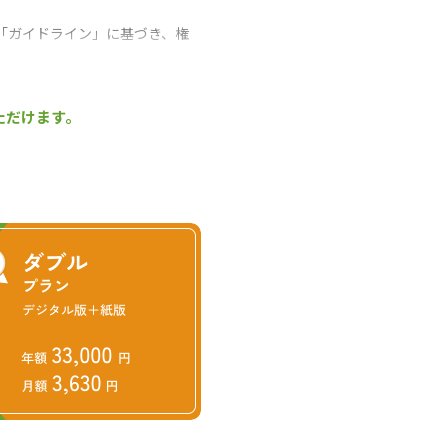
「ガイドライン」に基づき、権
料」を納付すれば、従来にない
５割以上を川中・川下事業者に
ただけます。
新たな知見やノウハウを蓄えて
（2021年７月１日取材）
手となり足となり、最新の