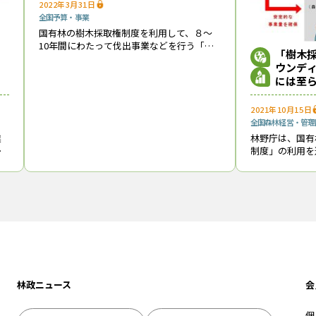
2022年3月31日
全国
予算・事業
国有林の樹木採取権制度を利用して、８～
10年間にわたって伐出事業などを行う「樹
「樹木
木採取権者」の第１陣が出揃った。世界的
ウンデ
な資源高にロシアの林産物禁輸措置などが
には至
加わって、木材需給のひっ迫感が強まって
おり、
2021年10月15日
全国
森林経営・管理
業
林野庁は、国有
理
制度」の利用を
局
施したマーケッ
、
業者等の新規需
付
10月15日に公
「
林政ニュース
会
個