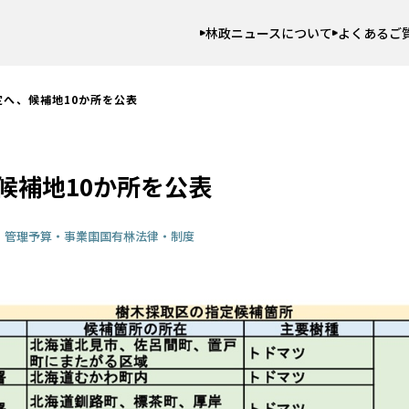
林政ニュースについて
よくあるご
定へ、候補地10か所を公表
候補地10か所を公表
・管理
予算・事業
国
国有林
法律・制度