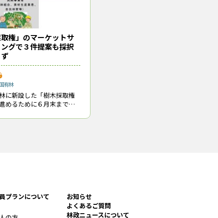
採取権」のマーケットサ
ィングで３件提案も採択
らず
国有林
林に新設した「樹木採取権
進めるために６月末まで実
トサウンディング（民間事
要創出動向調査）の結果を
表した。現在、全国10か所の
員プランについて
お知らせ
よくあるご質問
林政ニュースについて
人の方