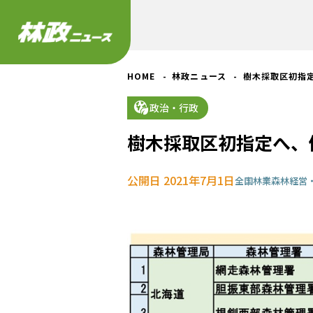
HOME
林政ニュース
樹木採取区初指
政治・行政
樹木採取区初指定へ、
公開日 2021年7月1日
全国
林業
森林経営