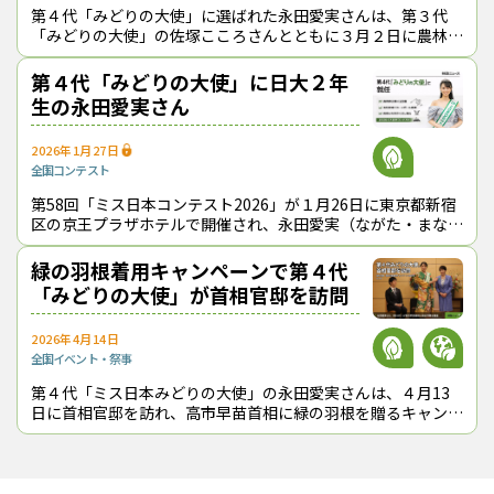
第４代「みどりの大使」に選ばれた永田愛実さんは、第３代
「みどりの大使」の佐塚こころさんとともに３月２日に農林水
産省を訪れ、鈴木憲和農相と意見を交わした。 意見交換をす
る（右から）鈴木農相、永田
第４代「みどりの大使」に日大２年
生の永田愛実さん
2026年1月27日
全国
コンテスト
第58回「ミス日本コンテスト2026」が１月26日に東京都新宿
区の京王プラザホテルで開催され、永田愛実（ながた・まな
み）さんが「2026ミス日本みどりの大使」に選ばれた。 ４代
目の大使となった
緑の羽根着用キャンペーンで第４代
「みどりの大使」が首相官邸を訪問
2026年4月14日
全国
イベント・祭事
第４代「ミス日本みどりの大使」の永田愛実さんは、４月13
日に首相官邸を訪れ、高市早苗首相に緑の羽根を贈るキャンペ
ーン活動を行った。 永田さんは、みどりの大使としてチェー
ンソー講習なども受講した