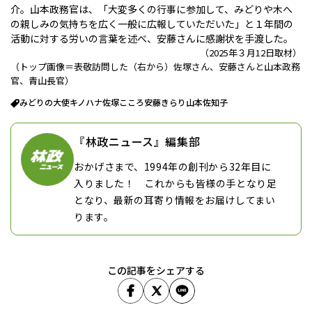
介。山本政務官は、「大変多くの行事に参加して、みどりや木へ
の親しみの気持ちを広く一般に広報していただいた」と１年間の
活動に対する労いの言葉を述べ、安藤さんに感謝状を手渡した。
（2025年３月12日取材）
（トップ画像＝表敬訪問した（右から）佐塚さん、安藤さんと山本政務
官、青山長官）
みどりの大使
キノハナ
佐塚こころ
安藤きらり
山本佐知子
『林政ニュース』編集部
おかげさまで、1994年の創刊から32年目に
入りました！ これからも皆様の手となり足
となり、最新の耳寄り情報をお届けしてまい
ります。
この記事をシェアする