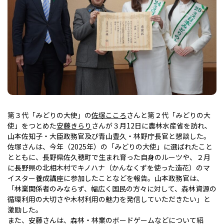
第３代「みどりの大使」の
佐塚こころ
さんと第２代「みどりの大
使」をつとめた
安藤きらり
さんが３月12日に農林水産省を訪れ、
山本佐知子・大臣政務官及び青山豊久・林野庁長官と懇談した。
佐塚さんは、今年（2025年）の「みどりの大使」に選ばれたこと
とともに、長野県佐久穂町で生まれ育った自身のルーツや、２月
に長野県の北相木村でキノハナ（かんなくずを使った造花）のマ
イスター養成講座に参加したことなどを報告。山本政務官は、
「林業関係者のみならず、幅広く国民の方々に対して、森林資源の
循環利用の大切さや木材利用の魅力を発信していただきたい」と
激励した。
また、安藤さんは、森林・林業のボードゲームなどについて紹