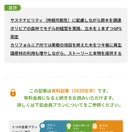
目次
サステナビリティ（持続可能性）に配慮しながら原木を調達
ボリビアの森林でモデル的経営を実践、立木を１本ずつGPS
測定
カリフォルニア州では果樹の役目を終えた木をツキ板に再生
国産材の利用も増やしながら、ストーリーと本物を提供する
サステナビリティ（持続可能性）に配慮しながら原木を調
達
この記事は
有料記事（3020文字）
です。
有料会員になると続きをお読みいただけます。
遠藤理事長
詳しくは下記会員プランについてをご参照ください。
北三が“次の50年・100年”を目指す上で、サステナビリティ（持続
可能性）を重視しているという話はとても重要だ。環境問題への
対応が遅れると、消費者からの支持や信頼が得られない時代にな
っている。具体的に、どのような取り組みを行っているのか。