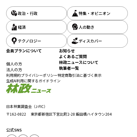
基づいて伐採木を選定しているが、樹種ごとに伐採可能な直径が
決まっており、それに満たない立木は残して、20年後のタイミング
まで待たなければならない。
政治・行政
特集・オピニオン
経済
人の動き
テクノロジー
ディスカバー
会員プランについて
お知らせ
よくあるご質問
林政ニュースについて
個人の方
執筆者一覧
法人の方
利用規約
プライバシーポリシー
特定商取引法に基づく表示
生成AI利用に関するガイドライン
日本林業調査会（J-FIC）
〒162-0822
東京都新宿区下宮比町2-28
飯田橋ハイタウン204
公式SNS