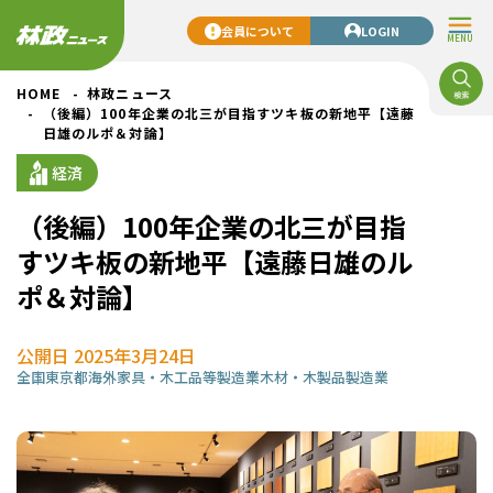
会員について
LOGIN
MENU
HOME
林政ニュース
（後編）100年企業の北三が目指すツキ板の新地平【遠藤
日雄のルポ＆対論】
経済
（後編）100年企業の北三が目指
すツキ板の新地平【遠藤日雄のル
ポ＆対論】
公開日 2025年3月24日
全国
東京都
海外
家具・木工品等製造業
木材・木製品製造業