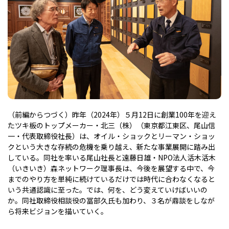
（
前編
からつづく）昨年（2024年）５月12日に創業100年を迎え
たツキ板のトップメーカー・北三（株）（東京都江東区、尾山信
一・代表取締役社長）は、オイル・ショックとリーマン・ショッ
クという大きな存続の危機を乗り越え、新たな事業展開に踏み出
している。同社を率いる尾山社長と遠藤日雄・NPO法人活木活木
（いきいき）森ネットワーク理事長は、今後を展望する中で、今
までのやり方を単純に続けているだけでは時代に合わなくなると
いう共通認識に至った。では、何を、どう変えていけばいいの
か。同社取締役相談役の冨部久氏も加わり、３名が鼎談をしなが
ら将来ビジョンを描いていく。