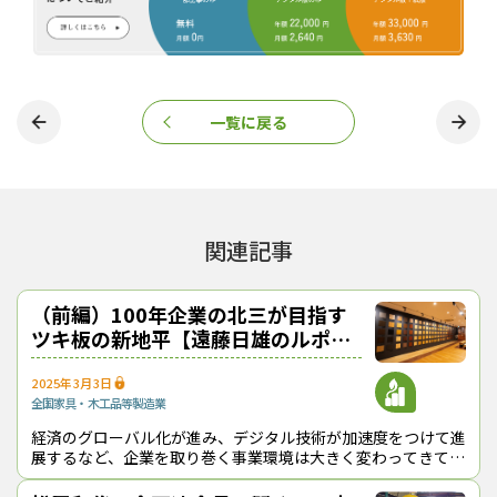
尾山社長
弊社は、海外各地から様々なツキ板洋原木を調達している。これ
らの原木をサステナビリティに配慮して確保していることをユー
ザーらに広く伝えていきたい。その先進モデルとなっているのがボ
一覧に戻る
リビアだ。
遠藤
南米のボリビアか。北三のツキ板加工工場があるところだ。
関連記事
冨部相談役
ボリビアでは、工場の運営とともに、山林での伐採も行ってい
（前編）100年企業の北三が目指す
る。
ツキ板の新地平【遠藤日雄のルポ＆
対論】
遠藤
2025年3月3日
どのような伐採を行っているのか。
全国
家具・木工品等製造業
経済のグローバル化が進み、デジタル技術が加速度をつけて進
展するなど、企業を取り巻く事業環境は大きく変わってきてい
ボリビアの森林でモデル的経営を実践、立木を１本ずつ
る。昔から企業を存続させるカギは“変化への対応力”と言われ
GPS測定
てきたが、時代の流れを的確に読