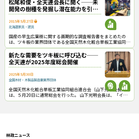
松尾和俊・全天連会長に聞く──未
開発の樹種を発掘し潜在能力を引き
出す！【広葉樹新時代 新たな資源
冨部
と市場が動き出す②】
2015年5月27日
弊社は、ボリビア東部の森林で、５万haの伐採権を保有してい
北海道
家具・建具
る。
ボリビアの森林法では、自然環境保護と持続的な木材活用の両立
国産の早生広葉樹に関する画期的な調査報告書をまとめたの
を目的として定め、年間に伐採できる面積は所有する総エリア面
は、ツキ板の業界団体である全国天然木化粧合単板工業協同組
合連合会（全天連）。全天連の会員企業は、これまで原料とな
積の５％までとし、伐採条件に見合う原木のうち20％は種木とし
る広葉樹材の大半を輸入に頼ってきた
新たな需要をツキ板に呼び込む──
て残し、伐採後20年間はエリア内での伐採を禁ずることなどを義
全天連が2025年度総会開催
務づけている。
2025年5月30日
遠藤
全国
木材・木製品製造業
業界団体
かなり厳しいルールだ。伐採を行うための手続きはどうなってい
全国天然木化粧合単板工業協同組合連合会（山下光明会長）
るのか。
は、５月20日に通常総会を行った。 山下光明会長は、「イン
バウンドの増加で、ホテルや店舗などでの新たな需要が生まれ
ている」との認識を示し、
冨部
伐採エリア内で毎木調査を行って伐採計画書を作成し、森林局に
提出して承認を得なければならない。
毎木調査は、立木の位置を１本ずつGPSで測定し、樹種名や直
径・高さなどのデータを現地で収集している。これらのデータに
林政ニュース