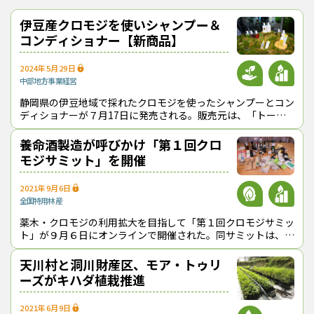
ずれも１個350円（税込み）で販売している。
クロモジのパウダーを混ぜたソフトクリームは、ウッディー京北
伊豆産クロモジを使いシャンプー＆
の人気商品となっており、クロモジのほうじ茶や茎茶も口にすると
コンディショナー【新商品】
特有の清涼感ある味わいが広がり、気分がリラックスする。ウッ
ディー京北の担当者によると、リピート購入する消費者も増えてい
2024年5月29日
る。
中部地方
事業経営
葉と茎、枝だけを使い持続性確保、続ける秘訣は新しい挑
静岡県の伊豆地域で採れたクロモジを使ったシャンプーとコン
戦
ディショナーが７月17日に発売される。販売元は、「トータ
ルビューティーカンパニー」を標榜する（株）ウカ（uka、東
京都渋谷区、渡邉弘幸・代表取
養命酒製造が呼びかけ「第１回クロ
樹々の会は、1999年に施行された男女共同参画社会基本法をきっ
モジサミット」を開催
かけにして発足した。一瀬会長（80歳）は、「山の現場で活躍で
きるのは男性だけではない。女性も地域の森を守るためにできる
2021年9月6日
ことをしたいという思いで立ち上がった」と振り返る。同会のメ
全国
特用林産
ンバーは、京北地域の60歳代から80歳代の27名の女性で構成され
薬木・クロモジの利用拡大を目指して「第１回クロモジサミッ
ており、年間約200日活動している。
ト」が９月６日にオンラインで開催された。同サミットは、養
発足当初は勉強会などを中心に活動していたが、徐々にマイタケ
命酒製造（株）（東京都渋谷区）が事務局をつとめるクロモジ
の生産・販売など、森の恵みを活かした商品を手がけるようにな
研究会が主催。「薬用養命酒」を
天川村と洞川財産区、モア・トゥリ
り、2016年からはクロモジを活かした「しんしん」シリーズの製
ーズがキハダ植栽推進
造・販売事業を本格化させている。
原料のクロモジは、新芽が出る５月から６月にかけて１年間分を
2021年6月9日
収穫し、窒素ガスでドライ加工して保存、時期に応じて利用して