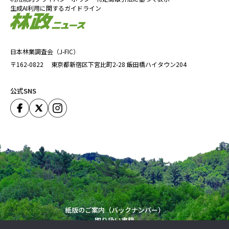
生成AI利用に関するガイドライン
日本林業調査会（J-FIC）
〒162-0822
東京都新宿区下宮比町2-28
飯田橋ハイタウン204
公式SNS
一瀬裕子会長、地域材を活かしたペンションも経営している
樹々の会は、今年度（2021年度）の緑化推進内閣総理大臣賞を受
賞したほか、2019年度には総務省のふるさとづくり大賞で団体賞
を受賞するなど、意欲的な活動ぶりが各方面から高く評価されて
いる。
一瀬会長は、「次から次へと新しいことに挑戦するのが会を続け
る秘訣」と口にし、新たなチャレンジとして、「クロモジのお菓
子などを生産する調理場の開設に向けて動いている」と意欲をみ
紙版のご案内（バックナンバー）
せている。
取り扱い書籍
（2021年６月４日取材）