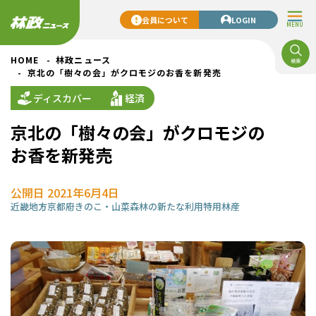
会員について
LOGIN
MENU
HOME
林政ニュース
京北の「樹々の会」がクロモジのお香を新発売
ディスカバー
経済
京北の「樹々の会」がクロモジの
お香を新発売
公開日 2021年6月4日
近畿地方
京都府
きのこ・山菜
森林の新たな利用
特用林産