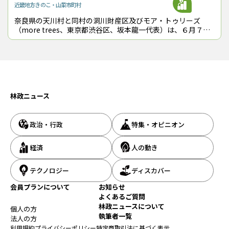
近畿地方
きのこ・山菜
市町村
いる。「しんしん」シリーズは、クロモジの葉と茎、枝だけを使
奈良県の天川村と同村の洞川財産区及びモア・トゥリーズ
っており、幹や根などは一切使用しない。その理由について、一瀬
（more trees、東京都渋谷区、坂本龍一代表）は、６月７日
会長は、「根まで取ってしまうと、次の年にクロモジがとれなくな
に「森林保全および地域活性化に取り組むための連携協定」を
ってしまう。ずっと使い続けられる持続的な仕組みが大事や」と説
締結した。キハダをはじめと
明する。
林政ニュース
政治・行政
特集・オピニオン
経済
人の動き
テクノロジー
ディスカバー
会員プランについて
お知らせ
よくあるご質問
林政ニュースについて
個人の方
執筆者一覧
法人の方
利用規約
プライバシーポリシー
特定商取引法に基づく表示