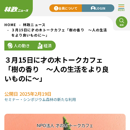
会員について
LOGIN
MENU
HOME
林政ニュース
３月15日に才の木トークカフェ「樹の香り ～人の生活
をより良いものに～」
人の動き
経済
３月15日に才の木トークカフェ
「樹の香り ～人の生活をより良
いものに～」
公開日 2025年2月19日
セミナー・シンポジウム
森林の新たな利用