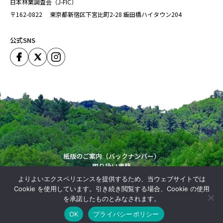
日本林業調査会（J-FIC）
〒162-0822
東京都新宿区下宮比町2-28
飯田橋ハイタウン204
公式SNS
紙版のご案内（バックナンバー）
取り扱い書籍
運営会社
よりよいエクスペリエンスを提供するため、当ウェブサイトでは
Copyright (C) Japan Forestry Investigation Committie. All Rights Reserved.
Cookie を使用しています。引き続き閲覧する場合、Cookie の使用
を承諾したものとみなされます。
OK
プライバシーポリシー