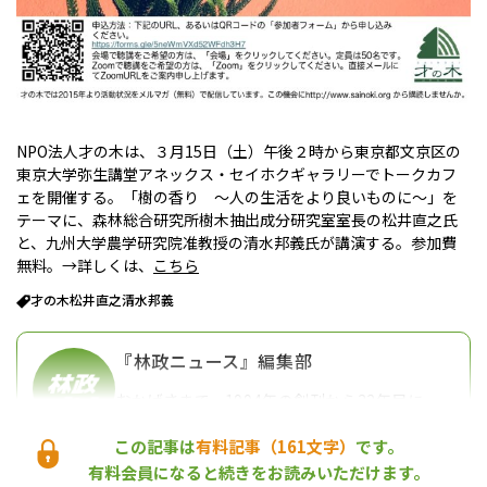
NPO法人才の木は、３月15日（土）午後２時から東京都文京区の
東京大学弥生講堂アネックス・セイホクギャラリーでトークカフ
ェを開催する。「樹の香り ～人の生活をより良いものに～」を
テーマに、森林総合研究所樹木抽出成分研究室室長の松井直之氏
と、九州大学農学研究院准教授の清水邦義氏が講演する。参加費
無料。→詳しくは、
こちら
才の木
松井直之
清水邦義
『林政ニュース』編集部
おかげさまで、1994年の創刊から32年目に
入りました！ これからも皆様の手となり足
この記事は
有料記事（161文字）
です。
となり、最新の耳寄り情報をお届けしてまい
有料会員になると続きをお読みいただけます。
ります。