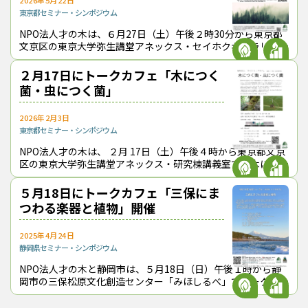
2026年5月22日
東京都
セミナー・シンポジウム
NPO法人才の木は、６月27日（土）午後２時30分から東京都
文京区の東京大学弥生講堂アネックス・セイホクギャラリーで
20周年記念トークカフェを開催し、オンライン配信も行う。
「チャレンジ、新しい時代に
２月17日にトークカフェ「木につく
菌・虫につく菌」
2026年2月3日
東京都
セミナー・シンポジウム
NPO法人才の木は、 ２月 17日（土）午後４時から東京都文京
区の東京大学弥生講堂アネックス・研究棟講義室で「木につく
菌・虫につく菌」をテーマにしたトークカフェを行う。森林総
合研究所の服部力氏と佐藤
５月18日にトークカフェ「三保にま
つわる楽器と植物」開催
2025年4月24日
静岡県
セミナー・シンポジウム
NPO法人才の木と静岡市は、５月18日（日）午後１時から静
岡市の三保松原文化創造センター「みほしるべ」でトークカフ
ェを開催する。「三保にまつわる楽器と植物」をテーマに、元
浜松市楽器博物館館長の嶋和彦