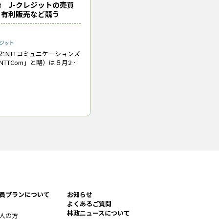
 J-クレジットの売買
、有利販売など競う
ジット
とNTTコミュニケーションズ
TTCom」と略）は８月27
ジットの創出や売買などを支
値創造プラットフォーム」
」）を立ち上げた。同
員プランについて
お知らせ
よくあるご質問
林政ニュースについて
人の方