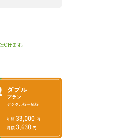
ただけます。
るJ-クレジットにして企業等
が、同社のウリは完全成果報酬
要があり、手間も時間もお金も
有者等は、初期費用なしで、
は、全国でも数えるほどしかな
中村社長に問うと、「市場を創
との答えが返ってきた。
。同社は、同グループで行政向
足した。SBプレイヤーズの子会
る（株）さとふるなどがある。