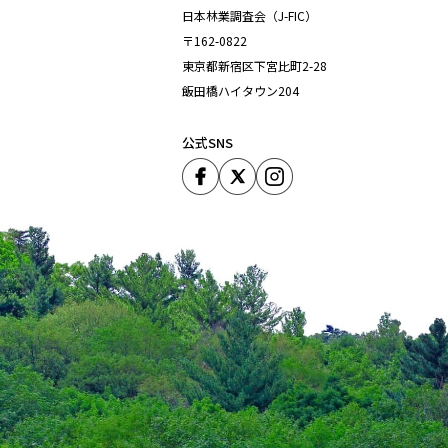
日本林業調査会（J-FIC）
〒162-0822
東京都新宿区下宮比町2-28
飯田橋ハイタウン204
中村社長は、早稲田大学を卒業
長に抜擢された。
公式SNS
「カーボンクレジット市場では
ータの活用などでクレジットの
系カーボンクレジットの『さと
（トップ画像＝共和町の成田慎一
J-クレジット
J-クレジット概算収
安平町
完全成果報酬型
『林政
おかげさ