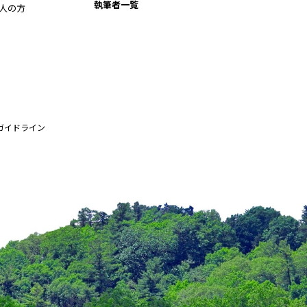
執筆者一覧
人の方
プレイヤーズに入社し、同社の社
くる」と見込んでおり、「衛星デ
のサービスを全国展開し、森林
ガイドライン
。
（2024年10月７日取材）
ンクグループ
中村彰徳
八雲町
共和町
手となり足となり、最新の