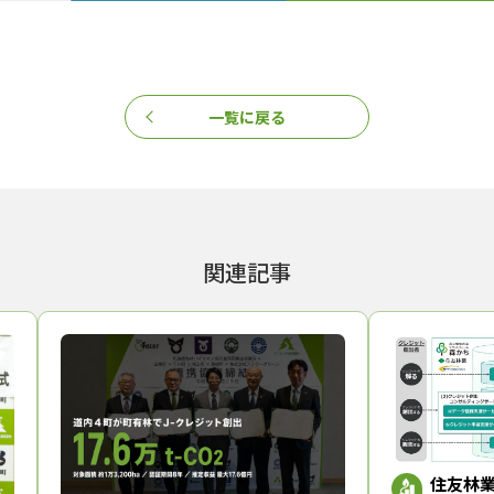
と事業がともに発展してきており、「グループの経験・体力と地域から
10月18日に「J-クレジット概算収入簡易算定ツール」をリリースし
ットの販売希望価格を入力すると、８年間のCO2吸収量と価格がわかる
に弾みをつける方針だ。
一覧に戻る
関連記事
住友林業