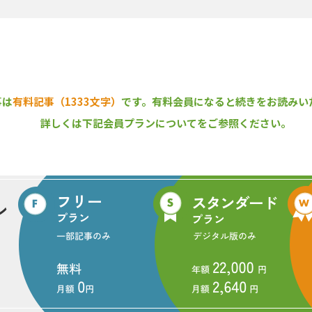
酬型でクレジット販売まで手がける
事は
有料記事（1333文字）
です。
有料会員になると続きをお読みい
３町と結んだ協定の内容は、森林の二酸化炭素（CO2）吸収量を国の認め
地域振興につなげるというもの。同様の取り組みは全国各地でみられる
詳しくは下記会員プランについてをご参照ください。
まで手がけていることだ。
ト化する際には、国が定めたルールに則って測定やモニタリングをする必
と引き受けて、クレジットを販売した後に一定の手数料を取る。森林所
き、販売収入も得られる。ここまで踏み込んだサービスを行っている企業
、「森林系のプラットフォーム目指す」
創出・販売を行って採算はとれるのか──この点をステラーグリーンの
のための投資は惜しまないですし、しっかりと収益を出す自信もある」
需要を生み出すために先手を打って積極投資をする姿勢で発展してきた
レイヤーズ（株）（東京都中央区）の100％子会社として５月９日に発
営するオッズ・パーク（株）やふるさと納税のポータルサイトを手がけ