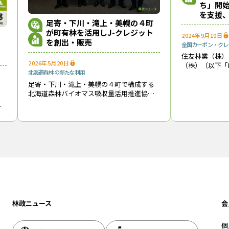
ち」開始
を支援
足寄・下川・滝上・美幌の４町
が町有林を活用しJ-クレジット
2024年9月10日
を創出・販売
全国
カーボン・クレ
住友林業（株）
2026年5月20日
（株）（以下「N
北海道
森林の新たな利用
日に、J-クレ
援する「森林価
足寄・下川・滝上・美幌の４町で構成する
（通称「森かち
北海道森林バイオマス吸収量活用推進協議
フ
会（会長＝田村泰司・下川町長）と（株）
ー
ステラーグリーン（東京都中央区、中村彰
７
徳・代表取締役社長兼CEO）は、「持続可
向
能な脱
林政ニュース
会
個