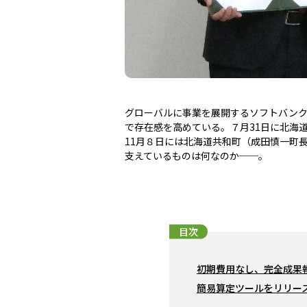
グローバルに事業を展開するソフトバンク
で存在感を高めている。７月31日に北海
11月８日には北海道共和町（成田慎一町
支えているものは何なのか──。
目次
初期費用なし、完全成果
簡易算定ツールをリリー