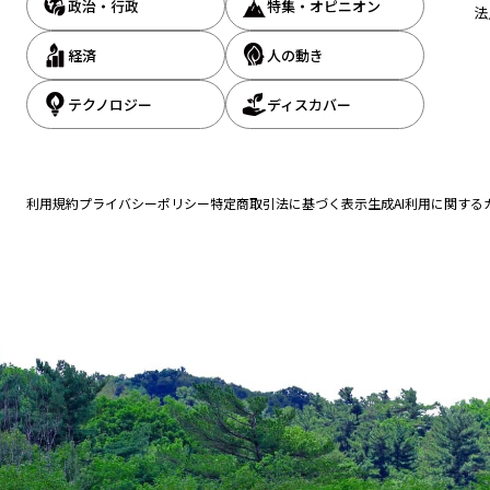
政治・行政
特集・オピニオン
法
中村彰徳・ステラーグリーン社長、趣味はバードウォッチング
経済
人の動き
テクノロジー
ディスカバー
後、ホテル事業の経営やゴルフ場の再生を経験し、昨年（2023年）SB
削減系の勢いが強いが、これからは森林など吸収系のニーズが高まって
創出コストは引き下げられる」とも口にする。今後に向けては、「弊社
利用規約
プライバシーポリシー
特定商取引法に基づく表示
生成AI利用に関する
ふる』のようなプラットフォームをつくりたい」との展望を描いている
町長（左）と協定書を掲げるステラーグリーンの中村彰徳社長）
入簡易算定ツール
SBプレイヤーズ
さとふる
オッズ・パーク
ステラーグリーン
ソフトバ
ニュース』編集部
まで、1994年の創刊から32年目に入りました！ これからも皆様の