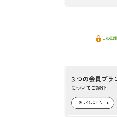
初期費用なし、完全成果報
この記
ステラーグリーンが北海道内の
に販売し、脱炭素社会の実現や
型でクレジットの創出から販売
森林のCO2吸収量をクレジッ
かかる。この負担を同社が丸ご
CO2吸収量をクレジット化で
い。
簡易算定ツールをリリース
完全成果報酬型でクレジットの
造し地域の発展につなげる。そ
ソフトバンクグループは新たな
けサービスなどを展開するSBプ
社には、競輪・競馬サイトを運