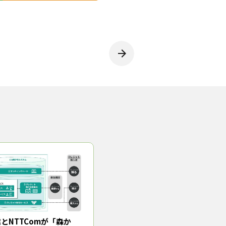
の信頼は十分」と自信を隠さな
た。専用サイトで都道府県、市町
。同ツールによってクレジット
とNTTComが「森か