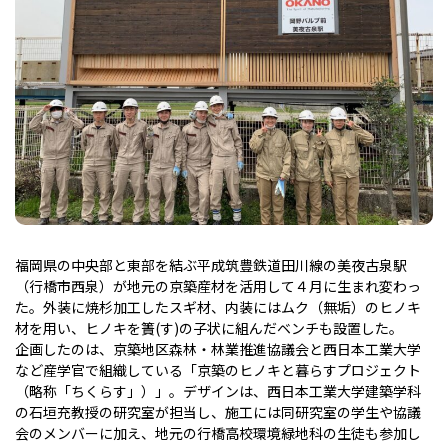
福岡県の中央部と東部を結ぶ平成筑豊鉄道田川線の美夜古泉駅
（行橋市西泉）が地元の京築産材を活用して４月に生まれ変わっ
た。外装に焼杉加工したスギ材、内装にはムク（無垢）のヒノキ
材を用い、ヒノキを簀(す)の子状に組んだベンチも設置した。
企画したのは、京築地区森林・林業推進協議会と西日本工業大学
など産学官で組織している「京築のヒノキと暮らすプロジェクト
（略称「ちくらす」）」。デザインは、西日本工業大学建築学科
の石垣充教授の研究室が担当し、施工には同研究室の学生や協議
会のメンバーに加え、地元の行橋高校環境緑地科の生徒も参加し