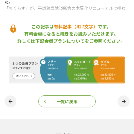
た。
「ちくらす」が、平成筑豊鉄道駅舎の木質化リニューアルに携わ
ったのは、2019年12月に完成した東犀川三四郎駅（みやこ町犀川
続命院）に続いて２件目。今後も駅舎をはじめとした地域材活用
この記事は
有料記事（427文字）
です。
に取り組んでいくことにしている。
（2021年５月10日取材）
有料会員になると続きをお読みいただけます。
（トップ画像＝駅舎の木質化に協力した行橋高校の生徒達）
詳しくは下記会員プランについてをご参照ください。
ちくらす
京築のヒノキと暮らすプロジェクト
京築地区森林・林業推進協議会
京築産材
平成筑豊鉄道田川線
石垣充
美夜古泉駅
西日本工業大学
『林政ニュース』編集部
おかげさまで、1994年の創刊から32年目に
入りました！ これからも皆様の手となり足
となり、最新の耳寄り情報をお届けしてまい
一覧に戻る
ります。
この記事をシェアする