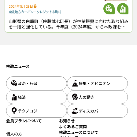
取り組み強化
2024年5月29日
東北地方
カーボン・クレジット
市町村
山形県の白鷹町（佐藤誠七町長）が林業振興に向けた取り組み
を一段と強化している。今年度（2024年度）から林政課を新
設して業務執行体制を拡充。４月12日には、国土防災技術
（株）（東京都港区、相川裕司社
林政ニュース
政治・行政
特集・オピニオン
経済
人の動き
テクノロジー
ディスカバー
会員プランについて
お知らせ
よくあるご質問
林政ニュースについて
個人の方