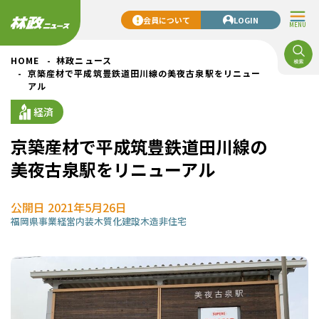
会員について
LOGIN
MENU
HOME
林政ニュース
京築産材で平成筑豊鉄道田川線の美夜古泉駅をリニュー
アル
経済
京築産材で平成筑豊鉄道田川線の
美夜古泉駅をリニューアル
公開日 2021年5月26日
福岡県
事業経営
内装木質化
建設
木造非住宅