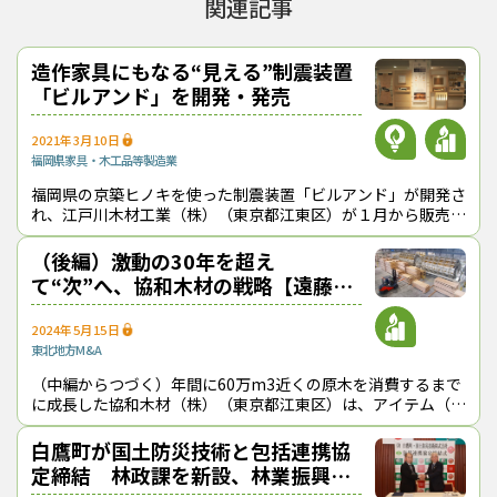
関連記事
造作家具にもなる“見える”制震装置
「ビルアンド」を開発・発売
2021年3月10日
福岡県
家具・木工品等製造業
福岡県の京築ヒノキを使った制震装置「ビルアンド」が開発さ
れ、江戸川木材工業（株）（東京都江東区）が１月から販売し
ている。揺れを抑える制震ダンパーを「見える化」し、造り付
け家具としても使えるようにして
（後編）激動の30年を超え
て“次”へ、協和木材の戦略【遠藤日
雄のルポ＆対論】
2024年5月15日
東北地方
M&A
（中編からつづく）年間に60万m3近くの原木を消費するまで
に成長した協和木材（株）（東京都江東区）は、アイテム（生
産品目）をムク（無垢）製品から集成材、２×４（ツーバイフ
ォー）材へと拡大し、国内だけで
白鷹町が国土防災技術と包括連携協
定締結 林政課を新設、林業振興の