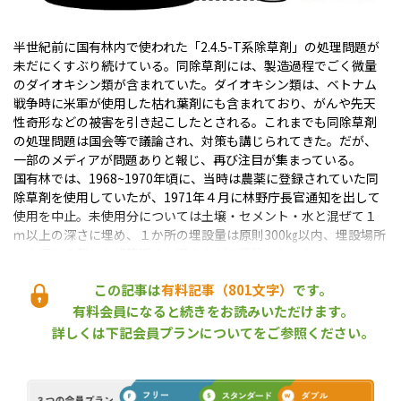
半世紀前に国有林内で使われた「2.4.5-T系除草剤」の処理問題が
未だにくすぶり続けている。同除草剤には、製造過程でごく微量
のダイオキシン類が含まれていた。ダイオキシン類は、ベトナム
戦争時に米軍が使用した枯れ葉剤にも含まれており、がんや先天
性奇形などの被害を引き起こしたとされる。これまでも同除草剤
の処理問題は国会等で議論され、対策も講じられてきた。だが、
一部のメディアが問題ありと報じ、再び注目が集まっている。
国有林では、1968~1970年頃に、当時は農薬に登録されていた同
除草剤を使用していたが、1971年４月に林野庁長官通知を出して
使用を中止。未使用分については土壌・セメント・水と混ぜて１
ｍ以上の深さに埋め、１か所の埋設量は原則300㎏以内、埋設場所
は水源から離れた峰筋近くを選ぶなどの手法をとった。
その後、1984年にこの埋設手法とは異なるケースが判明したた
この記事は
有料記事（801文字）
です。
め、学識者検討会が調査を行って、①同除草剤及びダイオキシン類
は土壌に吸着されており周囲への移動は認められない、②地域住
有料会員になると続きをお読みいただけます。
民生活に及ぼす影響はないと結論、埋設地は立ち入り禁止とし、
詳しくは下記会員プランについてをご参照ください。
土壌をかく乱する行為等も禁止する措置をとった。
現在、この措置に沿って15道県にある46か所の埋設地を32の森林
管理署等が管理しており、年２回以上の定期点検や大雨・地震時