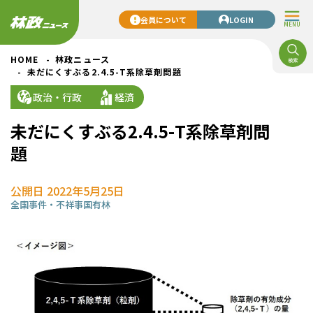
会員について
LOGIN
MENU
HOME
林政ニュース
未だにくすぶる2.4.5-T系除草剤問題
政治・行政
経済
未だにくすぶる2.4.5-T系除草剤問
題
公開日 2022年5月25日
全国
事件・不祥事
国有林