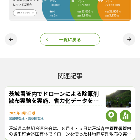
の臨時点検などを行っている。これまでに埋設物の流出が確認さ
れたことはない。
だが、近年の異常気象で埋設地を巻き込んだ災害発生のリスクが
高まっている。ごく微量とはいえ毒性の強いダイオキシン類が国有
林内に存在していることへの懸念や不安は依然として解消されて
いない。このため林野庁は今年度（2022年度）から、埋設物を安
一覧に戻る
全に撤去（掘削処理）するモデル事業を実施し、埋設物中のダイ
オキシン類の濃度なども調査することにしている。
（2022年５月10日取材）
2.4.5-T系除草剤
ダイオキシン
枯れ葉剤
除草剤
関連記事
『林政ニュース』編集部
おかげさまで、1994年の創刊から32年目に
茨城署管内でドローンによる除草剤
入りました！ これからも皆様の手となり足
散布実験を実施、省力化データを収
集
となり、最新の耳寄り情報をお届けしてまい
2021年8月5日
ります。
茨城県
造林・育林
国有林
茨城県森林組合連合会は、８月４・５日に茨城森林管理署管内
の城里町岩谷国有林でドローンを使った林地除草剤散布の実証
この記事をシェアする
実験を実施し、関係者ら約20名が参加した。同国有林では、