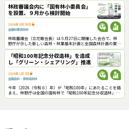
昨年８月にも同様の実証実験を行
林政審議会内に「国有林小委員会」
を設置、９月から検討開始
2026年5月29日
全国
林業
国有林
林政審議会（立花敏会長）は５月27日に開催した会合で、林
野庁が示した新しい森林・林業基本計画と全国森林計画の案に
ついて内容を認め、答申した。また、同審議会の施策部会内に
「国有林小委員会」を設置し、９
「昭和100年記念分収造林」を造成
し「グリーン・シェアリング」推進
2026年1月7日
全国
造林・育林
国有林
今年（2026（令和８）年）が「昭和100年」にあたることを踏
まえ、林野庁は全国の国有林で「昭和100年記念分収造林」を
造成する。対象面積は１ha以上、契約期間は最長80年とし、
森林管理局ごとに参加