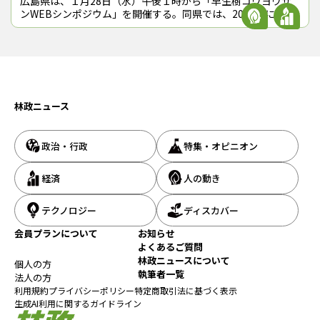
広島県は、１月28日（水）午後１時から「早生樹コウヨウザ
ンWEBシンポジウム」を開催する。同県では、2016年に全国
に先駆けてコウヨウザンの造林を本格的に開始して今年10年
の節目を迎えており、植栽面
林政ニュース
政治・行政
特集・オピニオン
経済
人の動き
テクノロジー
ディスカバー
会員プランについて
お知らせ
よくあるご質問
林政ニュースについて
個人の方
執筆者一覧
法人の方
利用規約
プライバシーポリシー
特定商取引法に基づく表示
生成AI利用に関するガイドライン