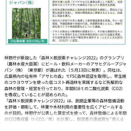
林野庁が新設した「森林×脱炭素チャレンジ2022」のグランプリ
（農林水産大臣賞）にビール・飲料メーカーのアサヒグループジャ
パン（株）（東京都）が選ばれた（５月13日に発表）。同社は、
広島県内の社有林「アサヒの森」でFSC森林認証を取得し、早生樹
のコウヨウザンを使った低コスト再造林を実践するなど先駆的な
森林の管理・経営を行っており、年間816ｔの二酸化炭素（CO2）
を吸収していることが認められた。
「森林×脱炭素チャレンジ2022」は、民間企業等の森林整備活動
を評価・顕彰して、林業や木材利用の重要性を広くアピールする
のが目的。林野庁が公表した算定式を使って、森林整備による年間
のCO2吸収量（t-CO2／年）を計算し、脱炭素の達成度を“見える
化”する。初めて実施した今回は55件の応募があり、グランプリの