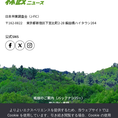
日本林業調査会（J-FIC）
〒162-0822
東京都新宿区下宮比町2-28
飯田橋ハイタウン204
公式SNS
紙版のご案内（バックナンバー）
取り扱い書籍
運営会社
よりよいエクスペリエンスを提供するため、当ウェブサイトでは
Copyright (C) Japan Forestry Investigation Committie. All Rights Reserved.
Cookie を使用しています。引き続き閲覧する場合、Cookie の使用