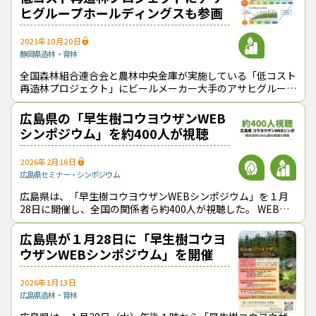
ヒグループホールディングスも参画
この記事をシェアする
2021年10月20日
静岡県
造林・育林
全国森林組合連合会と農林中央金庫が実施している「低コスト
再造林プロジェクト」にビールメーカー大手のアサヒグループ
ホールディングス（株）（東京都墨田区、勝木敦志社長）が参
画した（10月20日に発表）。
広島県の「早生樹コウヨウザンWEB
シンポジウム」を約400人が視聴
2026年2月16日
広島県
セミナー・シンポジウム
広島県は、「早生樹コウヨウザンWEBシンポジウム」を１月
28日に開催し、全国の関係者ら約400人が視聴した。 WEBシ
ンポジウムを約400人が視聴した 10年前からコウヨウザンの
本格的な
広島県が１月28日に「早生樹コウヨ
ウザンWEBシンポジウム」を開催
2026年1月13日
広島県
造林・育林