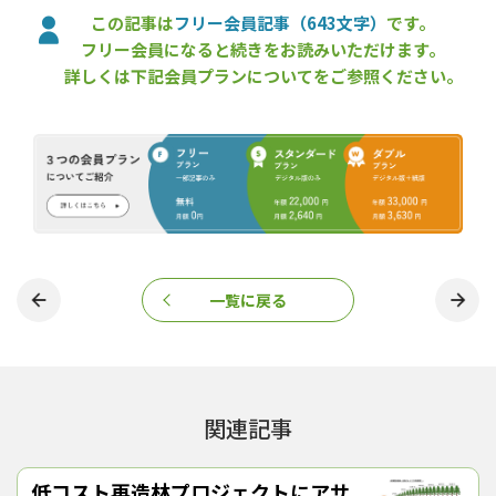
アサヒグループジャパンのほか、次の９件が優秀賞を受賞した
この記事は
フリー会員記事（643文字）
です。
（カッコ内は所在地と年間のCO2吸収量）。なお、表彰式は６月
中旬頃に行う予定。
フリー会員になると続きをお読みいただけます。
コクヨ（株）（大阪府、842ｔ）▽越井木材工業（株）（大阪府、
詳しくは下記会員プランについてをご参照ください。
346ｔ）▽一般社団法人TOKYO WOOD普及協会（東京都、42ｔ）
▽認定特定非営利活動法人環境リレーションズ研究所 （東京都、
100ｔ）▽（株）山陰合同銀行（島根県、41ｔ）▽池田町（北海
道、10ｔ）▽住友林業（株）（東京都、3,415ｔ）▽ピジョン
（株）（東京都、40ｔ）▽公益財団法人ニッセイ緑の財団（東京
都、147ｔ）
（2022年５月13日取材）
アサヒの森
アサヒグループジャパン
コウヨウザン
森林×脱炭素チャレンジ2022
一覧に戻る
『林政ニュース』編集部
おかげさまで、1994年の創刊から32年目に
入りました！ これからも皆様の手となり足
関連記事
となり、最新の耳寄り情報をお届けしてまい
ります。
低コスト再造林プロジェクトにアサ