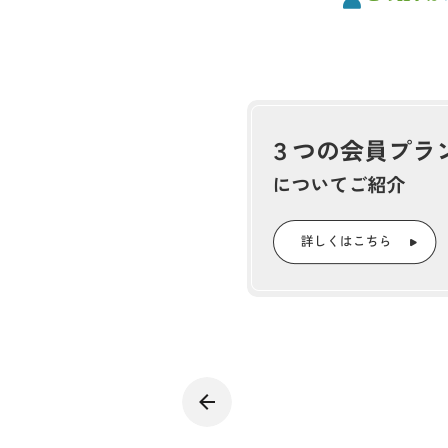
同プロジェクトは、関東森林管
携する全国的にも例のない取り
事業を行っている。
報告会では、関東森林管理局が
かみユネスコエコパーク」に登
た「みなかみネイチャーポジテ