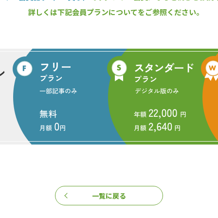
詳しくは下記会員プランについてをご参照ください。
20年間の取り組み成果などを総括した
理局と地元住民による地域協議会及び日本自然保護協会が生物多様性の
組み。成熟した人工林を皆伐して絶滅の危機にあるイヌワシの狩場（餌
人工林の伐採とその後の植生回復やイヌワシの繁殖状況などについて説
一覧に戻る
録された経緯や木育・環境教育の実施状況を報告。日本自然保護協会は
ィブプロジェクト」によって進めている人工林から自然林への転換やニ