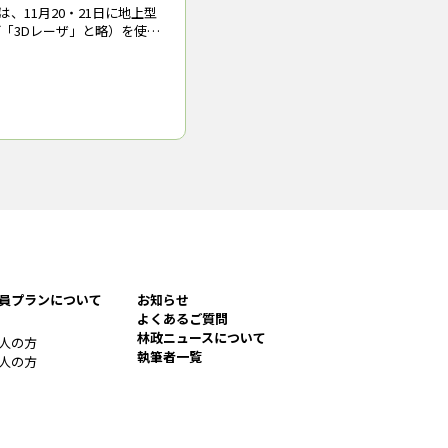
、11月20・21日に地上型
下「3Dレーザ」と略）を使っ
ペシャリストを育成する講
で行った。管内の各森林管
名の職員が参加し、現場
員プランについて
お知らせ
よくあるご質問
林政ニュースについて
人の方
執筆者一覧
人の方