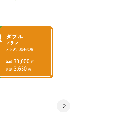
復元や持続的な地域づくりで連
場）を創出するなど、先駆的な
明した後、みなかみ町が「みな
、企業版ふるさと納税を活用し
ホンジカの低密度管理などに関