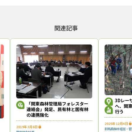
交えた意見交換も行い、次の10年に向けて、地域の困りごとや課題の解
された。
れまでの成果を整理し、今年度（2023年度）内に赤谷森林ふれあい推
関連記事
物多様性保全部長の話
「立場の異なる３者が“協働”するためには様々
た。『赤谷プロジェクト』の成果を１つのモデルとして、他の地域や国
ト20周年記念報告会」を開催、画像提供：関東森林管理局）
かみ町
イヌワシ
出島誠一
日本自然保護協会
狩場
赤谷プロジェクト
関東森林管理局
ニュース』編集部
3Dレー
まで、1994年の創刊から32年目に入りました！ これからも皆様の
「関東森林管理局フォレスター
へ、関
連絡会」発足、民有林と国有林
報をお届けしてまいります。
行う
の連携強化
2025年12月4日
2019年3月6日
群馬県
森林経営・管