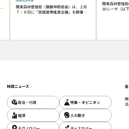
関東地方
林業
関東森林管理局は
関東森林管理局（齋藤伸郎局長）は、２月
3Dレーザ（以
この記事をシェアする
７・８日に「民国連携推進会議」を開催
た森林調査のス
し、新たに「フォレスター連絡会」を発足
習会を群馬県内
させた。同局は、2016年度から地域森林計
理署等から18
ャ
画区ごとに「民国連携推進地区」を設定
み
し、昨年
２
千
会
林政ニュース
会
個
政治・行政
特集・オピニオン
法
経済
人の動き
テクノロジー
ディスカバー