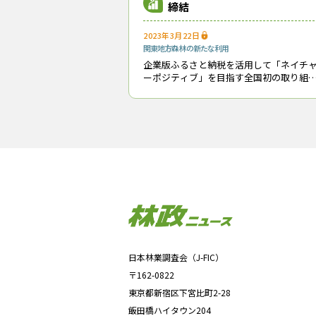
締結
2023年3月22日
関東地方
森林の新たな利用
企業版ふるさと納税を活用して「ネイチ
ーポジティブ」を目指す全国初の取り組
が群馬県のみなかみ町でスタートした。
月27日に同町と三菱地所（株）（東京都
代田区）、公益財団法人日本自然保護協
（東京
日本林業調査会（J-FIC）
〒162-0822
東京都新宿区下宮比町2-28
飯田橋ハイタウン204