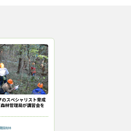
決に同プロジェクトの知見を活
進センターのウェブサイトで公表
な苦労もあったが、お互いの理解
有林にも広げていきたい」
（2024年２月３日取材）
ザのスペシャリスト育成
手となり足となり、最新の
東森林管理局が講習会を
理
国有林