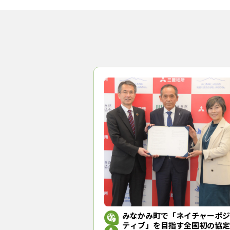
して解説した。
林業関係者や山岳ガイドなどを
用することの重要性などが強調
なお、同プロジェクトでは、こ
することにしている。
出島誠一・日本自然保護協会生
を深めながら続けることができ
（トップ画像＝「赤谷プロジェク
みなかみユネスコエコパーク
みな
『林政
おかげさ
耳寄り情
みなかみ町で「ネイチャーポジ
ティブ」を目指す全国初の協定