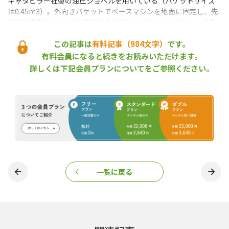
キャタピラー社製の油圧ショベルを用いている（バケットサイズ
は0.45m3）。外向きバケットでベースマシンを地面に固定し、先
端部の滑車から８tまで牽引できる250ｍのワイヤーを出し、自動
応答ウインチによって斜面で作業する機械をけん引する。テザー
を設置後は、コックピット内は無人となり、１人で遠隔操作でき
この記事は
有料記事（984文字）
です。
る。
有料会員になると続きをお読みいただけます。
テザーは、施業地の上部に林道などがあり、ベースマシンの設置場
詳しくは下記会員プランについてをご参照ください。
所が確保できるところでの使用が想定されている。これまでに住
友林業の社有林や北海道下川町、更別村で実証実験が行われ、最
大35度の急傾斜地でも安全に使用できることが確認された。林地
のかく乱を抑える効果もある。
見学会の会場は軟弱地盤で、ぬかるんでいる箇所もあった。テザー
を操作したオペレーターは、「傾斜が厳しいところでもテザーに
アシストされて登ることができた。降りるときも、いきなり揺れ
るようなことがなく安全に運転できた」と話した。
見学会に参加した日本林業経営者協会の会員は、「人は転びそう
一覧に戻る
になったら手をついて安全を確保する。重機も同じでバランスを
崩したらアームでバランスを整えようとするが、ハーベスタやプ
ロセッサなどの高性能林業機械はそうはいかない。とくに傾斜が
激しいところではテザーが有効だろう」と感想を述べた。また、
森林管理署の職員は、「テザーは林地を荒らさないで作業できる
のがポイント。今後は架線集材との連携も重要になってくるだろ