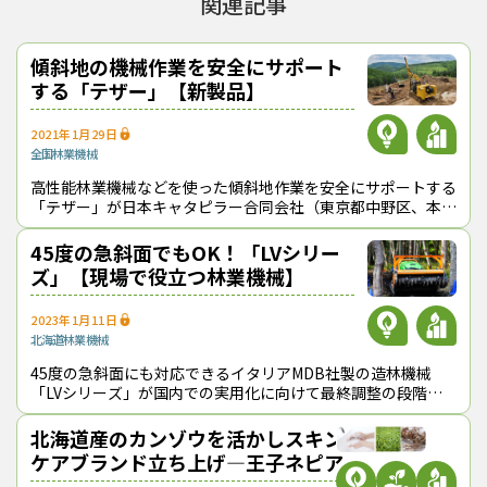
関連記事
う」と指摘した。
テザーの本格普及に向けた課題は、導入コストの引き下げだ。住
友林業の担当者は、「今は受注生産のため設定価格はなく、その
傾斜地の機械作業を安全にサポート
都度の見積もりが必要になる」と説明している。
する「テザー」【新製品】
キャタピラー社などは今後も現地見学会などを重ね、今年度
（2022年度）中に市販することを目指している。
2021年1月29日
（2022年６月30日取材）
全国
林業機械
（トップ画像＝現地見学会には約80名が参加した）
高性能林業機械などを使った傾斜地作業を安全にサポートする
「テザー」が日本キャタピラー合同会社（東京都中野区、本田
サナース
テザー
下川町
住友林業
日本キャタピラー合同会社
更別村
博人社長）から１月29日に発売された。同社と住友林業
（株）（東京都千代田区、光吉敏郎社
45度の急斜面でもOK！「LVシリー
『林政ニュース』編集部
ズ」【現場で役立つ林業機械】
おかげさまで、1994年の創刊から32年目に
2023年1月11日
入りました！ これからも皆様の手となり足
北海道
林業機械
となり、最新の耳寄り情報をお届けしてまい
45度の急斜面にも対応できるイタリアMDB社製の造林機械
ります。
「LVシリーズ」が国内での実用化に向けて最終調整の段階に
入っている。住友林業（株）（東京都千代田区）と全国森林組
合連合会（同）及び農林中央金庫
北海道産のカンゾウを活かしスキン
ケアブランド立ち上げ―王子ネピア
この記事をシェアする