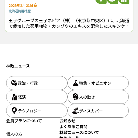
2025年3月21日
北海道
特用林産
王子グループの王子ネピア（株）（東京都中央区）は、北海道
で栽培した薬用植物・カンゾウのエキスを配合したスキンケア
商品を開発した。同社初のスキンケアブランドとして「ネピ
ア 鼻セレブ SKINLISM（
林政ニュース
政治・行政
特集・オピニオン
経済
人の動き
テクノロジー
ディスカバー
会員プランについて
お知らせ
よくあるご質問
林政ニュースについて
個人の方