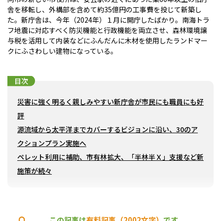
舎を移転し、外構部を含めて約35億円の工事費を投じて新築し
た。新庁舎は、今年（2024年）１月に開庁したばかり。南海トラ
フ地震に対応すべく防災機能と行政機能を両立させ、森林環境譲
与税を活用して内装などにふんだんに木材を使用したランドマー
クにふさわしい建物になっている。
目次
災害に強く明るく親しみやすい新庁舎が市民にも職員にも好
評
源流域から太平洋までカバーするビジョンに沿い、30のア
クションプラン実施へ
ペレット利用に補助、市有林拡大、「半林半Ｘ」支援など新
施策が続々
災害に強く明るく親しみやすい新庁舎が市民にも職員にも
この記事は
有料記事（2002文字）
です。