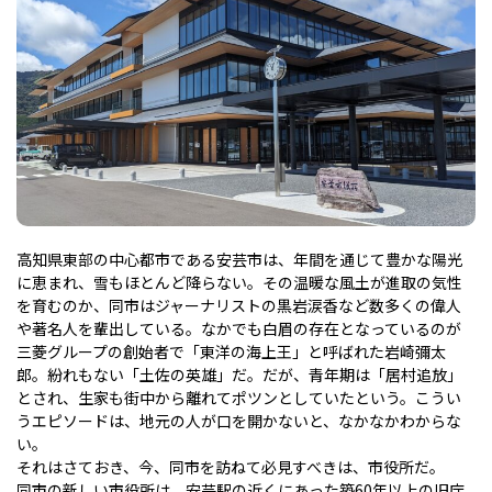
高知県東部の中心都市である安芸市は、年間を通じて豊かな陽光
に恵まれ、雪もほとんど降らない。その温暖な風土が進取の気性
を育むのか、同市はジャーナリストの黒岩涙香など数多くの偉人
や著名人を輩出している。なかでも白眉の存在となっているのが
三菱グループの創始者で「東洋の海上王」と呼ばれた岩崎彌太
郎。紛れもない「土佐の英雄」だ。だが、青年期は「居村追放」
とされ、生家も街中から離れてポツンとしていたという。こうい
うエピソードは、地元の人が口を開かないと、なかなかわからな
い。
それはさておき、今、同市を訪ねて必見すべきは、市役所だ。
同市の新しい市役所は、安芸駅の近くにあった築60年以上の旧庁