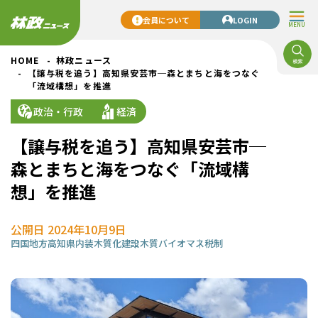
会員について
LOGIN
MENU
HOME
林政ニュース
【譲与税を追う】高知県安芸市─森とまちと海をつなぐ
「流域構想」を推進
政治・行政
経済
【譲与税を追う】高知県安芸市─
森とまちと海をつなぐ「流域構
想」を推進
公開日 2024年10月9日
四国地方
高知県
内装木質化
建設
木質バイオマス
税制