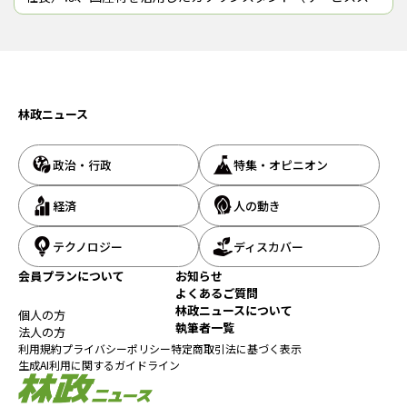
ーション＝SS）を全国各地に建設するプロジェクトを始め
た。第１号店として高知県南国市に
安芸市産ヒノキを活用した食堂
林政ニュース
同市財産管理課の担当者によると、市民からは「ホテルみたい」
という感想も聞かれ、市職員からは「仕事がしやすくなった」と
の声が出ている。新庁舎の建設にあたって関係者が大同団結し、
政治・行政
特集・オピニオン
「木材や木製品を調達する仕組みをつくれたことも大きい」（担
当者）という。木造・木質化を推進する確かなレールが敷かれた
経済
人の動き
ようだ。
テクノロジー
ディスカバー
会員プランについて
お知らせ
よくあるご質問
林政ニュースについて
個人の方
執筆者一覧
法人の方
利用規約
プライバシーポリシー
特定商取引法に基づく表示
生成AI利用に関するガイドライン