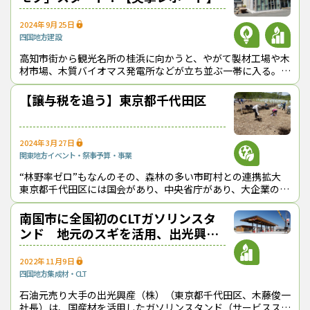
市民の利用頻度が高い窓口スペースも地元産材が多用されている
2024年9月25日
四国地方
建設
正面玄関を入ると吹き抜けのロビー（市民フロア）が広がってお
り、床（圧密フローリング）や腰壁、壁面、カウンターなどには
高知市街から観光名所の桂浜に向かうと、やがて製材工場や木
同市産のヒノキなどを用いて、明るく開放的な空間をつくり上げ
材市場、木質バイオマス発電所などが立ち並ぶ一帯に入る。そ
ている。木製のテーブルセットも置かれており、休憩や雑談などが
の一角に今春、一風変わった木造ビルが完成した。その名は
「コレモク（KOREMOKU）」。
しやすい。ロビーに隣接する食堂もヒノキで仕上げ、清潔感があ
【譲与税を追う】東京都千代田区
る。屋根やルーバーにはスギのCLTを使用しており、新庁舎全体の
木材使用量は約180m3に達している。
2024年3月27日
関東地方
イベント・祭事
予算・事業
“林野率ゼロ”もなんのその、森林の多い市町村との連携拡大
東京都千代田区には国会があり、中央省庁があり、大企業の本
社などが集まる。日本国家の１丁目１番地といえる特別区だ。
人口は６万6,680人
南国市に全国初のCLTガソリンスタ
ンド 地元のスギを活用、出光興産
が全国展開へ
2022年11月9日
四国地方
集成材・CLT
石油元売り大手の出光興産（株）（東京都千代田区、木藤俊一
社長）は、国産材を活用したガソリンスタンド（サービスステ