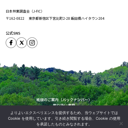
日本林業調査会（J-FIC）
〒162-0822
東京都新宿区下宮比町2-28
飯田橋ハイタウン204
公式SNS
紙版のご案内（バックナンバー）
取り扱い書籍
屋根にはスギのCLTを使用している
運営会社
よりよいエクスペリエンスを提供するため、当ウェブサイトでは
Copyright (C) Japan Forestry Investigation Committie. All Rights Reserved.
Cookie を使用しています。引き続き閲覧する場合、Cookie の使用
源流域から太平洋までカバーするビジョンに沿い、
30のア
を承諾したものとみなされます。