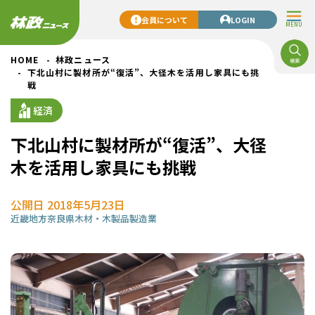
会員について
LOGIN
MENU
HOME
林政ニュース
下北山村に製材所が“復活”、大径木を活用し家具にも挑
戦
経済
下北山村に製材所が“復活”、大径
木を活用し家具にも挑戦
公開日 2018年5月23日
近畿地方
奈良県
木材・木製品製造業