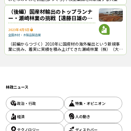
材加工工場の全容が明らかになった。同社が４月18日に、事
業計画などを発表した。
（後編）国産材輸出のトップランナ
ー・瀬崎林業の挑戦【遠藤日雄のル
ポ＆対論】
2023年4月5日
全国
木材・木製品製造業
（前編からつづく）2010年に国産材の海外輸出という新規事
業に挑み、着実に実績を積み上げてきた瀬崎林業（株）（大阪
府大阪市、遠野嘉之・代表取締役社長）。現在は、主に中国や
台湾に向けて原木（丸太）を出荷
林政ニュース
政治・行政
特集・オピニオン
経済
人の動き
テクノロジー
ディスカバー