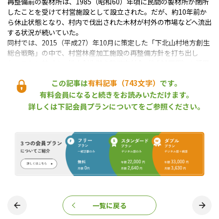
再整備前の製材所は、1985（昭和60）年頃に民間の製材所が閉所
したことを受けて村営施設として設立された。だが、約10年前か
ら休止状態となり、村内で伐出された木材が村外の市場などへ流出
する状況が続いていた。
同村では、2015（平成27）年10月に策定した「下北山村地方創生
総合戦略」の中で、村営林産加工施設の再整備方針を打ち出し
た。これに基づき、地方創生拠点整備交付金（2,500万円）を活用
して総事業費約7,900万円を投じて、製材加工事業を再スタートさ
この記事は
有料記事（743文字）
です。
せた。
再整備した製材所の敷地面積は約2,610m2。第１・第２加工場と
有料会員になると続きをお読みいただけます。
製品保管庫、事務所からなり、大割自動帯鋸盤や全自動車上式送
詳しくは下記会員プランについてをご参照ください。
材車、立型丸棒削機やレーザー加工機などを導入した。大割自動
帯鋸盤は、1.2ｍの大径木を製材でき、建築用材だけでなく家具用
材も生産可能。また、丸棒加工機で小径木を製材し、木製遊具や
工事用資材として活用することも計画している。
製材所の指定管理者には、村内で家具工房を営むスカイウッド
（株）が選ばれた。同社は、従来からの家具に加えて、製材事業に
も進出する。村内には、同社のほかにも木製遊具や割箸を製造す
る業者がおり、村全体で林業の６次産業化につなげていく方針。
同村の担当者は、「生活の中で使う身近な商品の開発を行ってい
一覧に戻る
きたい」と話している。
（2018年５月１日取材）