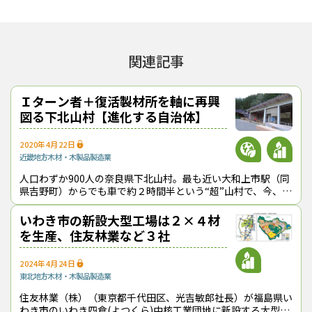
（トップ画像＝大径木を製材できる大割自動帯鋸盤）
スカイウッド
下北山村
下北山村地方創生総合戦略
南正文
大割自動帯鋸盤
大径木
大径材
関連記事
『林政ニュース』編集部
Ｉターン者＋復活製材所を軸に再興
おかげさまで、1994年の創刊から32年目に
図る下北山村【進化する自治体】
入りました！ これからも皆様の手となり足
となり、最新の耳寄り情報をお届けしてまい
2020年4月22日
近畿地方
木材・木製品製造業
ります。
人口わずか900人の奈良県下北山村。最も近い大和上市駅（同
県吉野町）からでも車で約２時間半という“超”山村で、今、林
業再興に向けた動きが本格化している。牽引役である若い人材
この記事をシェアする
と復活した製材所を村ぐるみで
いわき市の新設大型工場は２×４材
を生産、住友林業など３社
2024年4月24日
東北地方
木材・木製品製造業
住友林業（株）（東京都千代田区、光吉敏郎社長）が福島県い
わき市のいわき四倉(よつくら)中核工業団地に新設する大型木