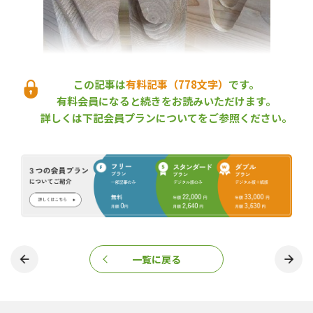
この記事は
有料記事（778文字）
です。
「Tajima TAPOS」のプレカット加工仕口。ネーミングは、
但馬地域の「Tajima」と、テーパー加工された大入れ仕口の
有料会員になると続きをお読みいただけます。
頭文字によっている。
詳しくは下記会員プランについてをご参照ください。
「Tajima TAPOS」は、兵庫県立農林水産技術総合センター森林林
業技術センターが、但馬木造住宅振興協議会からの要望を受けて
開発した高強度の梁桁仕口形状とその加工技術。プレカット加工
の仕口形状を、在来のＵ字型からＶ字型に改良し、木材が持って
いる繊維方向の強さ（強度異方性）を発揮させることで、仕口の
強度を飛躍的に高めることができる。とくに、スギ材を横架材に
使用する際にメリットがあり、施工の迅速化や省力化、小屋梁の
本数削減による材料経費の節減なども期待できる。
兵庫県は、「Tajima TAPOS」と、但馬木造住宅振興協議会が開発
一覧に戻る
したスパン表ソフト「簡単部材算定」を併用して普及を進め、木
造住宅の横架材を外材から県産スギ材に代替していくことを目指
している。「Tajima TAPOS」に関する技術は特許を出願済み（出