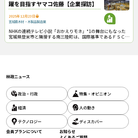
躍を目指すヤマコ佐藤【企業探訪】
この記事をシェアする
2025年12月23日
宮城県
木材・木製品製造業
NHKの連続テレビ小説「おかえりモネ」*1の舞台にもなった
宮城県登米市と隣接する南三陸町は、国際基準であるＦＳＣ認
証の取得森林が多いことで知られる。同市に拠点を構える
（株）ヤマコ佐藤（佐藤裕康社長）は
林政ニュース
政治・行政
特集・オピニオン
経済
人の動き
テクノロジー
ディスカバー
会員プランについて
お知らせ
よくあるご質問