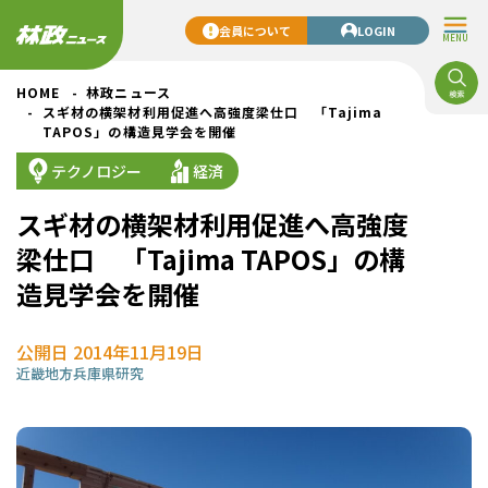
会員について
LOGIN
MENU
HOME
林政ニュース
スギ材の横架材利用促進へ高強度梁仕口 「Tajima
TAPOS」の構造見学会を開催
テクノロジー
経済
スギ材の横架材利用促進へ高強度
梁仕口 「Tajima TAPOS」の構
造見学会を開催
公開日 2014年11月19日
近畿地方
兵庫県
研究