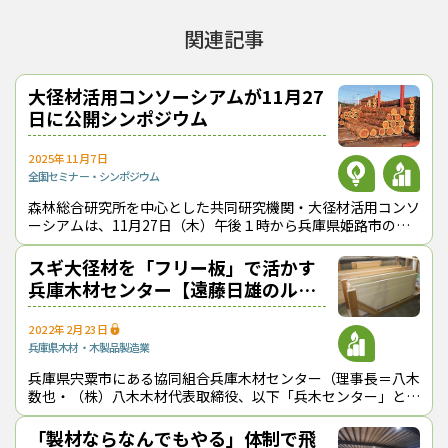
願人＝兵庫県）で、兵庫県内のプレカット工場（高柴林業（株）
＝豊岡市）、久我木材工業（株）＝宍粟市・本社：大阪市）及び
関連記事
プレカット機械メーカー（キクカワエンタープライズ（株）＝伊
勢市、宮川工機（株）＝豊橋市）と特許等実施許諾契約を締結し
ている。また、「TAPOS」は、商標を出願中。問い合わせは、兵
大径材活用コンソーシアムが11月27
庫県森林林業技術センター（■0790-62-2118）へ。
日に公開シンポジウム
（2014年10月30日取材）
（トップ画像＝２つの会場で行われた見学会には、60名以上が参加し
2025年11月7日
た、画像は西播磨会場）
全国
セミナー・シンポジウム
Tajima TAPOS
キクカワエンタープライズ
久我木材工業
但馬テイボス
森林総合研究所を中心とした共同研究機関・大径材活用コンソ
但馬木造住宅振興協議会
ーシアムは、11月27日（木）午後１時から兵庫県姫路市のア
兵庫県立農林水産技術総合センター森林林業技術センター
宮川工機
横架材
クリエひめじで大径材の有効利用に関する公開シンポジウムを
高柴林業
開催し、オンライン配信も行う
スギ大径材を「フリー板」で活かす
兵庫木材センター【遠藤日雄のルポ
＆対論】
『林政ニュース』編集部
2022年2月23日
おかげさまで、1994年の創刊から32年目に
兵庫県
木材・木製品製造業
入りました！ これからも皆様の手となり足
兵庫県宍粟市にある協同組合兵庫木材センター（理事長＝八木
となり、最新の耳寄り情報をお届けしてまい
数也・（株）八木木材代表取締役、以下「兵木センター」と
略）は、わが国で初めて地方自治体（兵庫県）が企業を公募・
ります。
選定して新設した製材工場だ。八木理
「製材ならなんでもやる」体制で飛