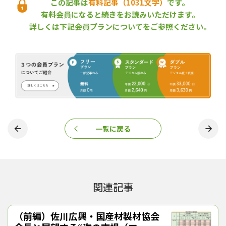
体、賛助会員は４社・団体となっている。当面は、会員間で2×4
この記事は
有料記事（1031文字）
です。
材等の需給に関する情報共有を進めて、年間使用量や供給量を
有料会員になると続きをお読みいただけます。
「見える化」し、国産材の利用拡大につなげていく方針。また、
詳しくは下記会員プランについてをご参照ください。
部材の実証実験などを通じて強度数値などに関する規格を整理
し、構造計算が必要な３階建て以上の建築物や非住宅分野におけ
る国産材の活用を促進することにしている。
生産量は増えているが国産材率は
10
％程度、山側に働きか
ける
同協議会が設立された背景には、ウッドショックやロシアのウク
ライナ侵攻などで海外から木材製品を輸入することが難しくなっ
ていることがある。とくに、カナダから輸入している2×4材（デ
一覧に戻る
ィメンションランバー）の安定調達には翳りが出ている。これま
でも個々の企業レベルで国産材への切り替えは行われてきたが、
同協議会に結集することで国産材シフトに勢いをつける狙いがあ
る。
同協議会によると、国産2×4材（枠組壁工法構造用製材）の今年
関連記事
（2022年）の生産量は前年比で23.4％増となる見込み。一方で、
2×4材全体に占める国産材の比率（自給率）は10％程度にとどま
っており、供給力アップに向けた“伸びしろ”は大きい。
（前編）佐川広興・国産材製材協会
同協議会は、設立趣意書の中で、「山側と需要側の相互の信頼関