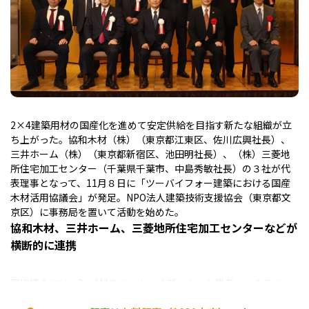
2×4建築用材の国産化を進めて安定供給を目指す新たな組織が立
ち上がった。協和木材（株）（東京都江東区、佐川広興社長）、
三井ホーム（株）（東京都新宿区、池田明社長）、（株）三菱地
所住宅加工センター（千葉県千葉市、中島秀敏社長）の３社が代
表理事となって、11月８日に「ツーバイフォー建築における国産
木材活用協議会」が発足。NPO法人建築技術支援協会（東京都文
京区）に事務局を置いて活動を始めた。
協和木材、三井ホーム、三菱地所住宅加工センターなどが
横断的に連携
同協議会には、2×4材のメーカーやプレカット業者、ハウスメー
カーなどが横断的に参画しており、設立時点の正会員は33社・団