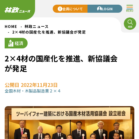
会員について
LOGIN
MENU
HOME
林政ニュース
2×4材の国産化を推進、新協議会が発足
経済
2×4材の国産化を推進、新協議会
が発足
公開日 2022年11月23日
全国
木材・木製品製造業
２×４