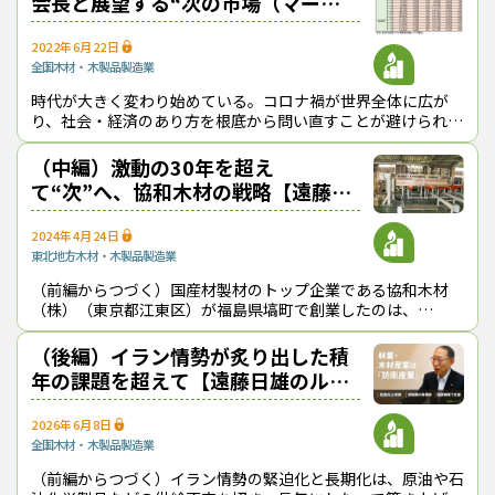
会長と展望する“次の市場（マーケ
係が必ずしも十分ではなく、（国産材の）活用が進んでこなかっ
ット）”【遠藤日雄のルポ＆対論】
た」と課題を指摘した。代表理事の１人である三井ホームの池田
2022年6月22日
社長も、「安定的な需要を創出すると同時に山側にも働きかけを
全国
木材・木製品製造業
していきたい」と話しており、同協議会が橋渡し役となって山側
時代が大きく変わり始めている。コロナ禍が世界全体に広が
（国産材業界）との“対話”が進むことが期待される。
り、社会・経済のあり方を根底から問い直すことが避けられな
（2022年11月８日取材）
くなった。国産材業界も例外ではない。いわゆるウッドショッ
（トップ画像＝2×4材を供給する企業・団体が結集して協議会を立ち上
クやロシア・ウクライナショックに直
（中編）激動の30年を超え
げた）
て“次”へ、協和木材の戦略【遠藤日
雄のルポ＆対論】
ウッドショック
ツーバイフォー建築における国産木材活用協議会
ディメンションランバー
三井ホーム
三菱地所住宅加工センター
協和木材
2024年4月24日
枠組壁工法
東北地方
木材・木製品製造業
（前編からつづく）国産材製材のトップ企業である協和木材
（株）（東京都江東区）が福島県塙町で創業したのは、
『林政ニュース』編集部
1953（昭和28）年のことだった。当初は素材生産業を営んで
いたが、1963（昭和38）年に製材
（後編）イラン情勢が炙り出した積
おかげさまで、1994年の創刊から32年目に
年の課題を超えて【遠藤日雄のルポ
入りました！ これからも皆様の手となり足
＆対論】
となり、最新の耳寄り情報をお届けしてまい
2026年6月8日
ります。
全国
木材・木製品製造業
（前編からつづく）イラン情勢の緊迫化と長期化は、原油や石