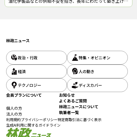
油化学製品などの供給不安を招き、長年にわたって築き上げて
この記事をシェアする
きたサプライチェーンに目詰まりやほころびをもたらしてい
る。これまで政府は、「全体的な必要
林政ニュース
政治・行政
特集・オピニオン
経済
人の動き
テクノロジー
ディスカバー
会員プランについて
お知らせ
よくあるご質問
林政ニュースについて
個人の方
執筆者一覧
法人の方
利用規約
プライバシーポリシー
特定商取引法に基づく表示
生成AI利用に関するガイドライン