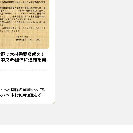
農林水産大臣
その約半分は新築物件となってい
分野で木材需要喚起を！
中央45団体に通知を発
1,375m3の消費拡大を目指
舗に分かれる。木造化するのは重
鉄骨より木造の方がコストダウ
・木材関係の全国団体に対
ももち店」（福岡市）がオープン
野での木材利用促進を呼び
とを内外に示すモデル建築物に
月１日付けで発出した。新
りもあって本協定に至った。今後
が減少していることを踏ま
で木材需要を喚起すること
（2024年８月20日取材）
：セブン−イレブン・ジャパン）