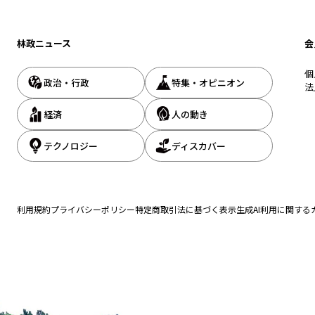
林政ニュース
会
ニュース』編集部
個
政治・行政
特集・オピニオン
法
まで、1994年の創刊から32年目に入りました！ これからも皆様の
報をお届けしてまいります。
経済
人の動き
テクノロジー
ディスカバー
この記事をシェアする
利用規約
プライバシーポリシー
特定商取引法に基づく表示
生成AI利用に関する