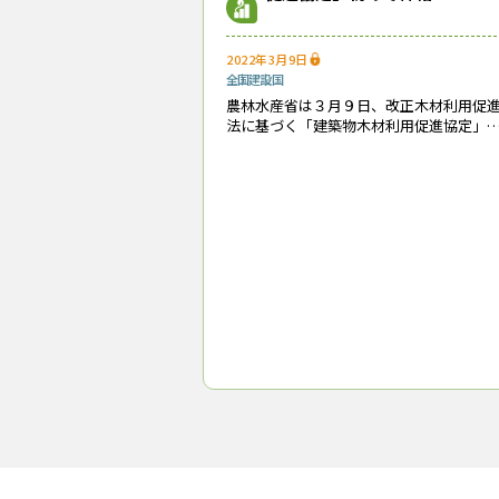
2022年3月9日
協定書を取
全国
建設
国
農林水産省は３月９日、改正木材利用促
法に基づく「建築物木材利用促進協定」
コンビニ業界初、５年間で1
全国木材組合連合会などと計４件締結し
た。同省が民間企業等との間で同協定を
んだのは初めて。 昨年（2021年）11月
セブン−イレブン・ジャパンは
る。同協定に基づき、毎年25の
す。
同社の店舗は、軽量鉄骨を駆体
量鉄骨を用いる店舗で、同社建
ンでき、経済的なメリットが大
８月下旬には、省エネ・創エネ
する。同店舗は木にこだわって
なる。 同社の永松文彦社長は、
も積極的に地域産材を活用して
（トップ画像＝「セブン−イレブン
セブン−イレブン
セブン−イレブン