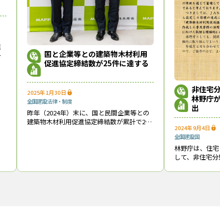
り交わした永松文彦・セブン−イレブン・ジャパン代表取締役（左）と坂本哲志・
進
国と企業等との建築物木材利用
を
25店舗を木造化
促進協定締結数が25件に達する
結
フランチャイズも含めて年間に約600棟の店舗を開設・改装しており、
非住宅
2025年1月30日
林野庁が
新築店舗を木造にし、１店舗当たり11m3以上の地域材を用いて５年間で約
全国
建設
法律・制度
出
昨年（2024年）末に、国と民間企業等との
に使った標準店舗（縦10m×横20m）と、重量鉄骨を使用した変形店
建築物木材利用促進協定締結数が累計で25
2024年9月4日
築設備本部建設企画の伊東誠総括マネージャーは、「変形店舗では重量
件に達した。 ただし、担当の林野庁木材利
全国
建設
国
用課によると、昨年は10件の協定が結ばれ
きい」と説明する。
林野庁は、住宅
たのに対し、「今年（2025年
・蓄エネの設備を備えた次世代環境配慮型店舗「セブン−イレブン福岡
して、非住宅分
デザインされており、コンビニ最大手が木造・木質化に本腰を入れたこ
かける通知を８
「2019年から参画している
ウッド・チェンジ・ネットワーク
のつなが
設住宅着工戸数
いきたい」と話している。
え、非住宅分野
が急務と
福岡ももち店」の完成イメージ、福岡市産材を約33ｍ3使用する、画像提供
・ジャパン
セブン−イレブン福岡ももち店
伊東誠
建築物木材利用促進協定
永松文彦