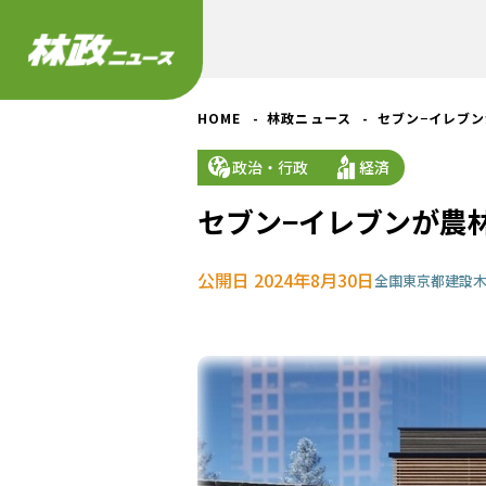
HOME
林政ニュース
セブン−イレブ
政治・行政
経済
セブン−イレブンが農
公開日 2024年8月30日
全国
東京都
建設