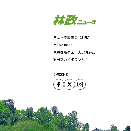
『林政
日本林業調査会（J-FIC）
おかげさ
〒162-0822
耳寄り情
東京都新宿区下宮比町2-28
飯田橋ハイタウン204
公式SNS