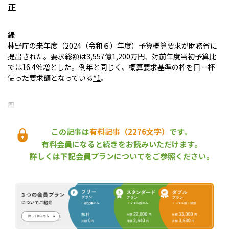
正
緑
林野庁の来年度（2024（令和６）年度）予算概算要求が財務省に
提出された。要求総額は3,557億1,200万円、対前年度当初予算比
では16.4％増とした。例年と同じく、概算要求基準の枠を目一杯
使った要求額となっている
*1
。
風
そうなのだが、年末に向けての予算査定で要求額が縮小していく
シナリオは例年どおりだ。したがって、この段階で数字の多寡を
この記事は
有料記事（2276文字）
です。
云々しても意味はない。
有料会員になると続きをお読みいただけます。
参考までに、前年度林野予算の場合は、17.8％増で要求し、最終
詳しくは下記会員プランについてをご参照ください。
的には2.7％増まで削り込まれて決着した。
緑
そうなると今回も予算増のカギを握るのは、別枠扱いで事項要求
した国土強靱化５か年加速化対策やTPP対策などになる。岸田政
権が検討を始めた今年度（2023（令和５）年度）補正予算にこれ
らの対策が盛り込まれれば、前倒しで必要額を確保できる。