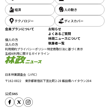
循環成長対策」などで交付金の仕組みがとられているが、新たに
「花粉削減・グリーン成長総合支援交付金」をつくり、同対策の要
経済
人の動き
求額222億円のうち207億円をこの交付金に充てる方針だ。これも
思い切った見直しと言えるだろう。
テクノロジー
ディスカバー
会員プランについて
お知らせ
条件不利地域で伐採・植え替えをする森林所有者等に協力
よくあるご質問
金
林政ニュースについて
個人の方
執筆者一覧
法人の方
利用規約
プライバシーポリシー
特定商取引法に基づく表示
緑
生成AI利用に関するガイドライン
次に、同対策の中で目玉となる新規要求を取り上げよう。まず着
目すべきは、スギ人工林の伐採・植え替えを促進するため、森林
所有者等に協力金を出す制度を新設することだ。
現在も伐採・植え替えを行う所有者や事業者を対象にコンテナ苗
日本林業調査会（J-FIC）
などの導入支援を行う事業が行われている。これを組み替えて、手
〒162-0822
東京都新宿区下宮比町2-28
飯田橋ハイタウン204
入れがしにくい条件不利地域にあるスギ人工林を対象に、伐採・
植え替えを後押しするための協力金を用意する。交付額はha当た
り45万円程度を想定しているが、予算査定を担当する財務省がス
公式SNS
ンナリ認めるかは不透明だ。
風