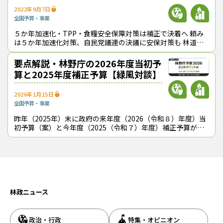
上げ、222億円を要求したことだ。
2022年9月7日
同対策は
表
のとおり極めて幅広い施策領域をカバーしている。現
全国
予算・事業
在実施している「森林・林業・木材産業グリーン成長総合対策
５か年加速化・TPP・食糧安全保障対策は補正で決着へ 頼み
等」（予算額は103億円）も川上から川下に至る事業メニューを揃
は５か年加速化対策、自民党議連の決議に安保対策も 林道の
えているが、それに花粉発生源対策や担い手育成対策、山村振興
機能向上・長寿命化へ、激化する災害に機動的対
対策などもプラスして、大きな傘の下に収めた。林野庁の非公共
要点解説・林野庁の2026年度当初予
事業は、事実上、同対策に一本化されたと言っていい。
算と2025年度補正予算【緑風対談】
2026年1月15日
全国
予算・事業
昨年（2025年）末に政府の来年度（2026（令和８）年度）当
初予算（案）と今年度（2025（令和７）年度）補正予算が決
まりました。その中で、林野庁関係予算のポイントは何か？
「緑｝と「風」がわかりやす
風
林政ニュース
同対策では、広範に及ぶ補助事業や支援措置などの使い勝手を高
めるため、総合的な交付金を創設することも予定している。今で
も前出した「グリーン成長総合対策等」の中の「林業・木材産業
政治・行政
特集・オピニオン