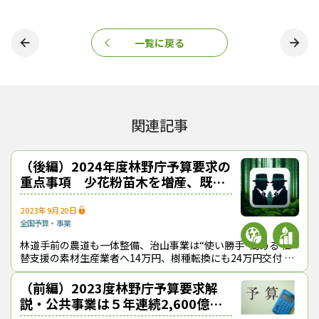
昨年の予算編成でも、これらの対策に関する経費は補正予算で措
置された。このため、林野庁の担当セクションは、「補正」の声
一覧に戻る
がかかったら直ちに受け皿づくりに動ける態勢をとりながら、通
常業務にあたっている。
非公共事業を「花粉削減・グリーン成長総合対策」に一本
化
関連記事
風
（後編）2024年度林野庁予算要求の
それでは 来年度林野予算要求の重点ポイントをみていこう。統
重点事項 少花粉苗木を増産、既存
一テーマとして掲げたのは、「新たな花粉症対策の展開と森林・
事業も拡充目指す【緑風対談】
林業・木材産業によるグリーン成長」。前年度までの取り組み課
2023年9月20日
題に、岸田政権が突如として打ち出した「花粉症対策」が最重要
全国
予算・事業
課題として覆いかぶさり、林野予算全体を再構成したかたちにな
林道手前の農道も一体整備、治山事業は“使い勝手”高める 植
っている。
替支援の素材生産業者へ14万円、樹種転換にも24万円交付 ス
ギ人工林の伐採・植え替えを支援する協力金の事業スキー
緑
（前編）2023度林野庁予算要求解
その中で何よりも目を引くのは、非公共事業の既存施策などを統
説・公共事業は５年連続2,600億円
合・再編して「花粉削減・グリーン成長総合対策」を新たに立ち
超え目指す【緑風対談】