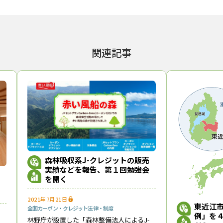
関連記事
森林吸収系J-クレジットの販売
実績などを報告、第１回勉強会
を開く
2021年7月21日
東近江
全国
カーボン・クレジット
法律・制度
例」を
林野庁が設置した「森林整備法人によるJ-