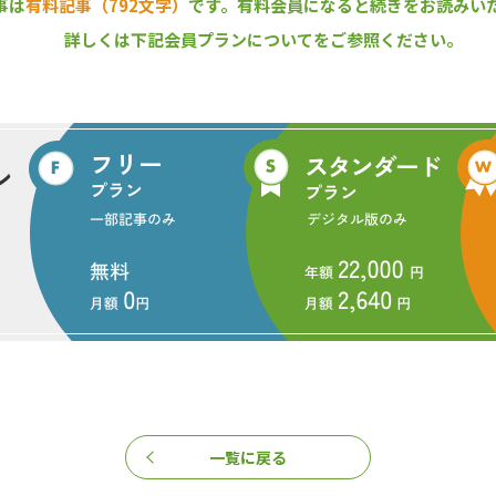
事は
有料記事（792文字）
です。
有料会員になると続きをお読みい
あわせて約40億円の予算を確保しており、従来からの施策・事業に加え
詳しくは下記会員プランについてをご参照ください。
などを新たに助成対象に加えた。また、野洲市にある「森林のわくわく
ープンさせ、木育指導者の育成にも取り組むほか、「やま」への関わり
会の創出拡大などにも取り組むことにしている。
く学習館
滋賀県県産材の利用の促進に関する条例
野洲市
ニュース』編集部
まで、1994年の創刊から32年目に入りました！ これからも皆様の
報をお届けしてまいります。
一覧に戻る
この記事をシェアする