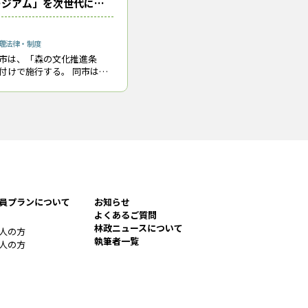
ージアム」を次世代につ
理
法律・制度
市は、「森の文化推進条
で施行する。 同市は、
（えち）川の源流域である
琶湖に至る森里川湖のつな
り、森と人が共生する「森
員プランについて
お知らせ
よくあるご質問
林政ニュースについて
人の方
執筆者一覧
人の方