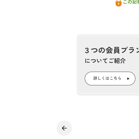
この記
って３課体制に拡充された。
今年度（2023年度）は、３課
や架線による集材・搬出の支援
拠点に整備してリニューアルオ
ト等を通じて森や緑にふれる機
びわ湖材流通推進課
森林のわくわ
『林政
おかげさ
耳寄り情