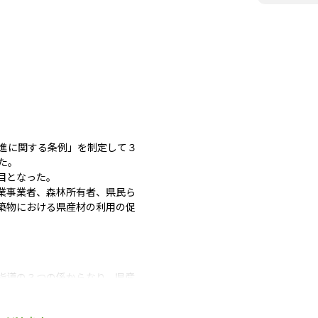
進に関する条例」を制定して３
た。
目となった。
業事業者、森林所有者、県民ら
築物における県産材の利用の促
指導の３つの係からなり、県産
びわ湖材流通推進課」の新設によ