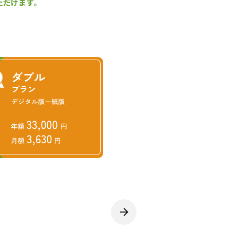
ただけます。
て、エリートツリー等の種子生産
学習館」を２年間かけて木育の
方を企業に提案し、植樹イベン
（2023年４月１日取材）
手となり足となり、最新の