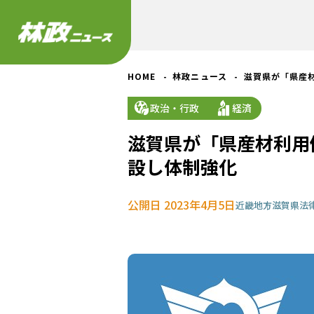
HOME
林政ニュース
滋賀県が「県産
政治・行政
経済
滋賀県が「県産材利用
設し体制強化
公開日 2023年4月5日
近畿地方
滋賀県
法