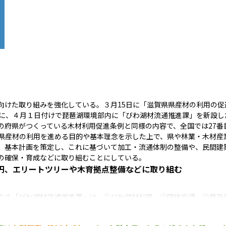
向けた取り組みを強化している。３月15日に「滋賀県県産材の利用の促
もに、４月１日付けで琵琶湖環境部内に「びわ湖材流通推進課」を新設し
の府県がつくっている木材利用促進条例と同様の内容で、全国では27番
、県産材の利用を進める目的や基本理念を示した上で、県や林業・木材産
、基本計画を策定し、これに基づいて加工・流通体制の整備や、民間建
の確保・育成などに取り組むことにしている。
円、エリートツリーや木育拠点整備などに取り組む
となる「びわ湖材流通推進課」は、①びわ湖材利用、②団体指導、③普及
利用に至るプロセスを一体的に強化することを目指す。
（2022年度）までは森林政策課と森林保全課の２課体制だったが、「