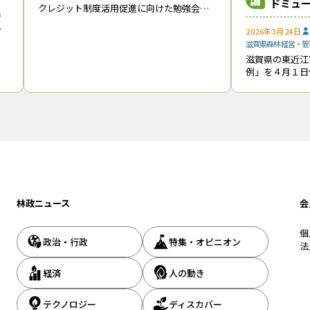
ドミュ
クレジット制度活用促進に向けた勉強会」
なぐ
で
*1は、６月22日に１回目の会合をオンライ
し
2026年3月24日
ンで開催した。 J-クレジット事務局の担当
ン
滋賀県
森林経営・管
者が制度の概要などを説明した上
湖
滋賀県の東近江
た
例」を４月１日付け
一級河川・愛知
鈴鹿山脈から琵
がりを有してお
の
林政ニュース
会
個
政治・行政
特集・オピニオン
法
経済
人の動き
テクノロジー
ディスカバー