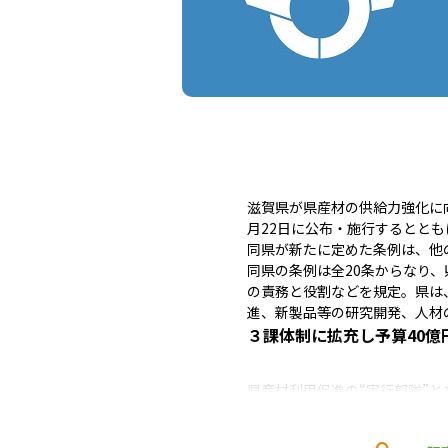
滋賀県が県産材の供給力強化に
月22日に公布・施行するとと
同県が新たに定めた条例は、他
同県の条例は全20条からなり
の責務と役割などを規定。県は
進、新製品等の研究開発、人材
３課体制に拡充し予算
40
億
県産材利用促進の“実行部隊”
材の生産から加工・流通、製品
同県の林務関係部局は、昨年度