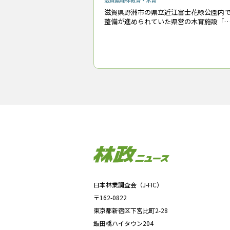
滋賀県
森林教育・木育
滋賀県野洲市の県立近江富士花緑公園内
整備が進められていた県営の木育施設「
がモック」が完成し、８月24日にオープ
した。施設内の壁や床、什器などにびわ
材をふんだんに使い、山や琵琶湖といっ
同県の
日本林業調査会（J-FIC）
〒162-0822
東京都新宿区下宮比町2-28
飯田橋ハイタウン204