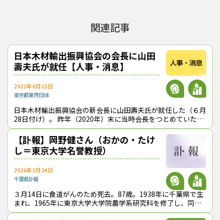
関連記事
日本木材輸出振興協会の会長に山田
壽夫氏が就任【人事・消息】
2021年6月15日
東京都
業界団体
日本木材輸出振興協会の新会長に山田壽夫氏が就任した（６月
28日付け）。 昨年（2020年）末に当時会長をつとめていた安
藤直人氏が死去し、今年２月１日付けで日本合板検査会理事長
の渕上和之氏が同協
【訃報】岡野健さん（おかの・たけ
し＝東京大学名誉教授）
2026年3月24日
千葉県
訃報
３月14日に食道がんのため死去。87歳。1938年に千葉県で生
まれ、1965年に東京大学大学院農学系研究科を修了し、同大
学の教授をつとめ、退官後は、日本木材総合情報センターの