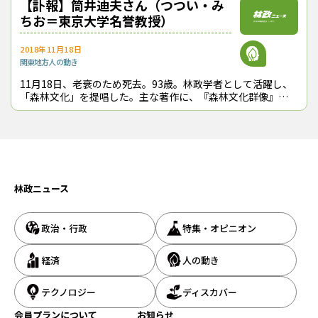
「木のなんでも相談室」の
【訃報】筒井迪夫さん（つつい・み
ちお＝東京大学名誉教授）
2018年11月18日
関東地方
人の動き
11月18日、老衰のため死去。93歳。林政学者として活躍し、
「森林文化」を提唱した。主な著作に、『森林文化群像』
（2009年、日本林業調査会、絶版）、『転換期の南洋材問
題』（1978年、同）など。
林政ニュース
政治・行政
特集・オピニオン
経済
人の動き
テクノロジー
ディスカバー
会員プランについて
お知らせ