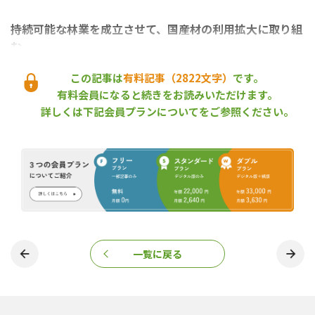
持続可能な林業を成立させて、国産材の利用拡大に取り組
む
この記事は
有料記事（2822文字）
です。
遠藤理事長
有料会員になると続きをお読みいただけます。
はじめに、なぜ協和木材に入って経営の中枢を担おうと考えたの
詳しくは下記会員プランについてをご参照ください。
か、動機と抱負を聞かせて欲しい。
佐川専務
私は大学を出てから設計事務所に勤務して、外から協和木材とい
う企業を見てきた。積極的に事業を拡大してきており、社員の皆
さんがとても意欲的に業務に取り組んでいるという印象を持ってい
た。とくに
新庄工場
（山形県新庄市）の立ち上げでは、国産材の
利用拡大をレベルアップさせる強い決意を感じ、是非一緒にやり
たいと考えた。
一覧に戻る