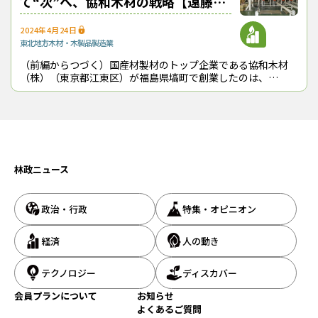
て“次”へ、協和木材の戦略【遠藤日
雄のルポ＆対論】
2024年4月24日
佐川
東北地方
木材・木製品製造業
2020年に入社し、これまで主に営業や総務などの業務を担当して
きた。まだまだ勉強中で、学ぶことばかりだが、全力で取り組んで
（前編からつづく）国産材製材のトップ企業である協和木材
（株）（東京都江東区）が福島県塙町で創業したのは、
いきたい。
1953（昭和28）年のことだった。当初は素材生産業を営んで
いたが、1963（昭和38）年に製材
遠藤
専務取締役は社長に次ぐ役職で、経営に関する意思決定を補佐す
る重要な役割を担う。最も心がけていることは何か。
林政ニュース
佐川
製材業は、「山からの哲学」というものを持っていないと成り立
政治・行政
特集・オピニオン
たないと強く感じている。山から生み出された丸太を加工して、
ニーズに合わせて売っていく中で、ただ市況に委ねているだけでは
経済
人の動き
山元に資金が戻らない。市場経済を前提とした上で、持続可能な
林業を成立させるためにはどうすればいいか、自分なりの哲学を
テクノロジー
ディスカバー
持っていきたいと考えている。
会員プランについて
お知らせ
よくあるご質問
スケールメリットを活かして山元還元増やし地域経済底上