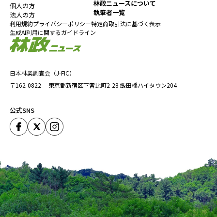
林政ニュースについて
個人の方
げ
執筆者一覧
法人の方
利用規約
プライバシーポリシー
特定商取引法に基づく表示
生成AI利用に関するガイドライン
遠藤
もう30年以上前にご尊父の佐川社長と初めて会ったとき、福島県
を中心に森林所有者のもとを丹念に訪れて、「間伐をしません
か」と呼びかけている姿が記憶に残っている。そうしたスタンス
日本林業調査会（J-FIC）
は今も変わらないということか。
〒162-0822
東京都新宿区下宮比町2-28
飯田橋ハイタウン204
佐川
公式SNS
私の祖父が弊社を1953（昭和28）年に創業したときから、「一人
親方」と言われる素材生産業者の方々を集めて「協栄会」を組織
し、福利厚生面の充実などに取り組んできている。長い歴史の中
で山に関わる方々との信頼関係を深めてきたことは弊社の財産で
あり、これからも維持・発展させていきたい。そのためにも、工
場の効率化などをもっと進めて利益率を高め、山に戻せるお金を
増やしていきたい。
遠藤
日本林業の国際競争力を高める上で、素材生産や造林のコストダ