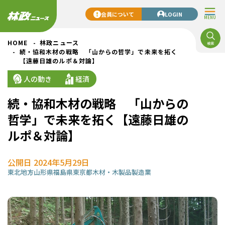
会員について
LOGIN
MENU
HOME
林政ニュース
続・協和木材の戦略 「山からの哲学」で未来を拓く
【遠藤日雄のルポ＆対論】
人の動き
経済
続・協和木材の戦略 「山からの
哲学」で未来を拓く【遠藤日雄の
ルポ＆対論】
公開日 2024年5月29日
東北地方
山形県
福島県
東京都
木材・木製品製造業