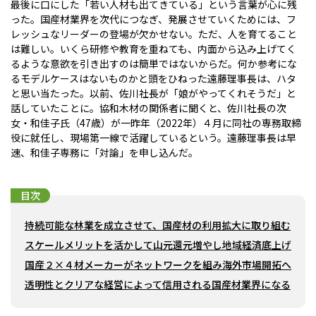
最後に口にした「若い人材も出てきている」という言葉が心に残
った。国産材業界を次代につなぎ、発展させていくためには、フ
レッシュなリーダーの登場が欠かせない。ただ、人を育てること
は難しい。いくら研修や教育を重ねても、内面から込み上げてく
るような意欲を引き出すのは簡単ではないからだ。何か参考にな
るモデルケースはないものかと頭をひねった遠藤理事長は、ハタ
と思い当たった。以前、佐川社長が「娘がやってくれそうだ」と
話していたことに。協和木材の関係者に聞くと、佐川社長の次
女・和佳子氏（47歳）が一昨年（2022年）４月に同社の専務取締
役に就任し、現場第一線で活躍しているという。遠藤理事長は早
速、和佳子専務に「対論」を申し込んだ。
目次
持続可能な林業を成立させて、国産材の利用拡大に取り組む
スケールメリットを活かして山元還元増やし地域経済底上げ
国産２×４材メーカーがネットワークを組み海外市場開拓へ
透明性とクリアな経営によって信用される国産材業界になる