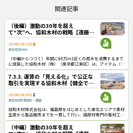
関連記事
（後編）激動の30年を超え
て“次”へ、協和木材の戦略【遠藤日
雄のルポ＆対論】
2024年5月15日
東北地方
M&A
（中編からつづく）年間に60万m3近くの原木を消費するまで
に成長した協和木材（株）（東京都江東区）は、アイテム（生
産品目）をムク（無垢）製品から集成材、２×４（ツーバイフ
ォー）材へと拡大し、国内だけで
7.3.3. 運賃の「見える化」で公正な
取引を実現する協和木材【健全で持
続可能な原木・製品輸送の発展に向
けて】
2025年3月24日
東北地方
研究
統計・調査
協和木材株式会社は、福島県をはじめとした東北エリアで素材
佐川和佳子・協和木材専務取締役
生産から製品販売までを一貫して行い、国産材専門の製材工場
と集成材工場を営んでいる 。同社は、東北エリアに３つの工
場を有し、年間58万m³の製材・
遠藤
（中編）激動の30年を超え
協和木材に入ったのは、いつだったのか。