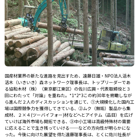
国産材業界の新たな進路を見出すため、遠藤日雄・NPO法人活木
活木（いきいき）森ネットワーク理事長は、トップリーダーであ
る協和木材（株）（東京都江東区）の佐川広興・代表取締役と３
回にわたって「対論」を重ねた。
*1
*2
*3
この約30年を俯瞰しなが
ら進んだ２人のディスカッションを通じて、①大規模化した国内工
場は国際競争力を獲得してきている、②ムク（無垢）製品から集
成材、２×４(ツーバイフォー)材などへとアイテム（品目）を広げ
ていけば海外市場も開拓できる、③中小工場は高級特殊材の需要
に応えることで生き残っていける──などの方向性が明らかにな
った。今後に向けた展望を得た遠藤理事長は、とくに佐川社長が