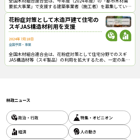
全国木材組合連合会は、今年度（2024年度）の「都市木材需
要拡大事業」で支援する建築事業者（施工者）を募集してい
る。「都市木材利用拡大宣言」を行い、木材サプライチェーン
マネージメント支援システム「も
花粉症対策として木造戸建て住宅の
スギJAS構造材利用を支援
2024年7月18日
全国
予算・事業
全国木材組合連合会は、花粉症対策として住宅分野でのスギ
JAS構造材等（スギ製品）の利用を拡大するため、一定の条件
を満たした木造戸建て住宅を対象に助成を行う。今年度
（2024年度）の花粉症対策木材利用
林政ニュース
政治・行政
特集・オピニオン
経済
人の動き