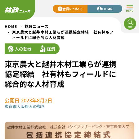
会員について
LOGIN
MENU
HOME
林政ニュース
東京農大と越井木材工業らが連携協定締結 社有林もフ
ィールドに総合的な人材育成
人の動き
経済
東京農大と越井木材工業らが連携
協定締結 社有林もフィールドに
総合的な人材育成
公開日 2023年8月2日
東京都
大阪府
人の動き