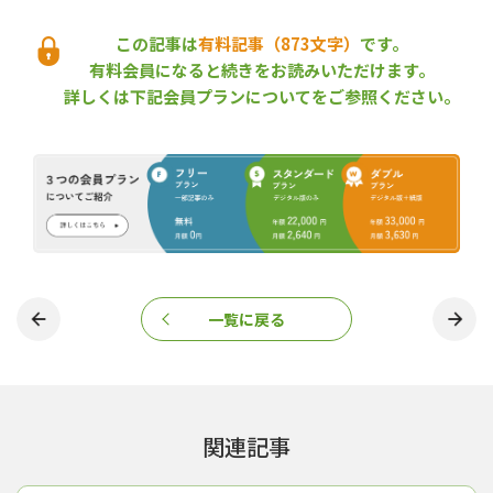
まで総合的に担える人材の育成を目指す。
この記事は
有料記事（873文字）
です。
有料会員になると続きをお読みいただけます。
詳しくは下記会員プランについてをご参照ください。
協定締結に際し、越井木材工業から東京農業大学に寄贈された国産材家具
「プラス・ビオトープ」
一覧に戻る
越井木材工業と東京農大のつながりは、長く太い。はじまりは
1960年代。同社は、東京農大農学部林学科林産化学研究室（現・
地域環境科学部森林総合科学科林産化学研究室）の初代教授・柴
本武夫氏から木材保存剤開発に関する指導を受け、以降約60年間
にわたって共同研究や情報交換などを続けている。東京農大のキ
関連記事
ャンパス内では同社の製品が随所で使用されており、協定締結式
の会場になった国際センターのウッドデッキは、同社のサーモウ
ッドで施工された。