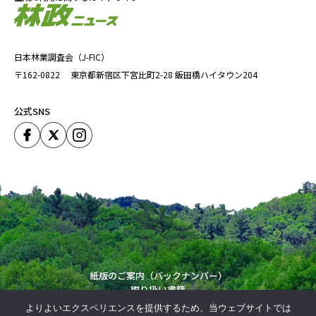
日本林業調査会（J-FIC）
〒162-0822
東京都新宿区下宮比町2-28
飯田橋ハイタウン204
公式SNS
紙版のご案内（バックナンバー）
取り扱い書籍
運営会社
よりよいエクスペリエンスを提供するため、当ウェブサイトでは