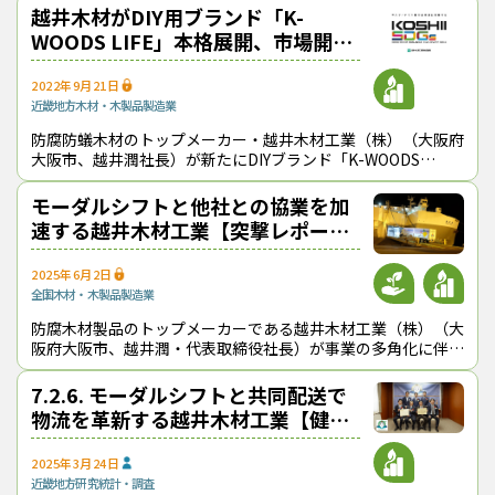
越井木材がDIY用ブランド「K-
林産化学研究室の７代目教授でもある江口学長は、「歴史ある３
WOODS LIFE」本格展開、市場開拓
者の包括連携協定が締結され、人材育成の推進などで大きな成果
目指す
が期待される」としており、越井社長も、「協定を機に循環型社
2022年9月21日
会や生物多様性に配慮した木材製品の研究・開発をさらに加速さ
近畿地方
木材・木製品製造業
せていく」と意気込んでいる。
（2023年７月25日取材）
防腐防蟻木材のトップメーカー・越井木材工業（株）（大阪府
（トップ画像＝東京農大世田谷キャンパスで協定書を手にする（左か
大阪市、越井潤社長）が新たにDIYブランド「K-WOODS
LIFE」を立ち上げ、９月５日から本格展開に入った。プロ仕様
ら）越井潤・越井木材工業社長、江口文陽・東京農業大学学長、神谷直
の同社製品をDIY用にア
秀・コシイプレザービング社長）
モーダルシフトと他社との協業を加
速する越井木材工業【突撃レポー
コシイプレザービング
サーモウッド
世田谷区
大阪市
東京農業大学
柴本武夫
ト】
江口文陽
神谷直秀
越井木材工業
越井潤
2025年6月2日
全国
木材・木製品製造業
『林政ニュース』編集部
防腐木材製品のトップメーカーである越井木材工業（株）（大
阪府大阪市、越井潤・代表取締役社長）が事業の多角化に伴い
おかげさまで、1994年の創刊から32年目に
モーダルシフト（環境負荷の小さい輸送への転換）と他社との
入りました！ これからも皆様の手となり足
協業を加速している。その最新の姿
7.2.6. モーダルシフトと共同配送で
となり、最新の耳寄り情報をお届けしてまい
物流を革新する越井木材工業【健全
ります。
で持続可能な原木・製品輸送の発展
に向けて】
2025年3月24日
近畿地方
研究
統計・調査