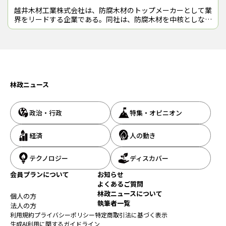
越井木材工業株式会社は、防腐木材のトップメーカーとして業
この記事をシェアする
界をリードする企業である。同社は、防腐木材を中核としなが
ら、住宅用資材、公共施設向け資材、DIY向け製品、トラック
床板など多岐にわたる製品を製造
林政ニュース
政治・行政
特集・オピニオン
経済
人の動き
テクノロジー
ディスカバー
会員プランについて
お知らせ
よくあるご質問
林政ニュースについて
個人の方
執筆者一覧
法人の方
利用規約
プライバシーポリシー
特定商取引法に基づく表示
生成AI利用に関するガイドライン