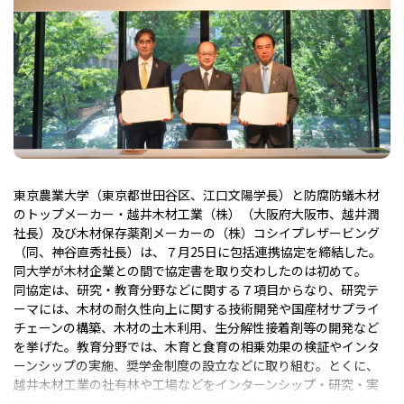
東京農業大学（東京都世田谷区、江口文陽学長）と防腐防蟻木材
のトップメーカー・越井木材工業（株）（大阪府大阪市、越井潤
社長）及び木材保存薬剤メーカーの（株）コシイプレザービング
（同、神谷直秀社長）は、７月25日に包括連携協定を締結した。
同大学が木材企業との間で協定書を取り交わしたのは初めて。
同協定は、研究・教育分野などに関する７項目からなり、研究テ
ーマには、木材の耐久性向上に関する技術開発や国産材サプライ
チェーンの構築、木材の土木利用、生分解性接着剤等の開発など
を挙げた。教育分野では、木育と食育の相乗効果の検証やインタ
ーンシップの実施、奨学金制度の設立などに取り組む。とくに、
越井木材工業の社有林や工場などをインターンシップ・研究・実
習のフィールドとして活用し、持続可能な森林経営から木材産業