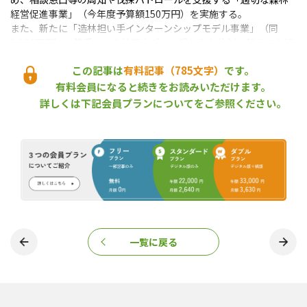
経営促進事業」（今年度予算額150万円）を実施する。
また、新たに「造林担い手インターンシップモデル事業」（同
1,020万円）に着手し、森林組合ごとに受け入れ体制を整えて未経
験者でも「お試し造林」（就業体験）を行えるようにする。３か
この記事は
有料記事（785文字）
です。
年で10名の新規就業者確保を目標にしている。
同じく新規事業として、「素材生産事業体による再造林推進モデ
有料会員になると続きをお読みいただけます。
ル事業」（同1,168万円）も実施する。①新規参入推進、②継続実
詳しくは下記会員プランについてをご参照ください。
施支援、③造林補助システム研修の３事業を行い、伐採と造林が
連携した再造林面積を現状（2021年度）の302haから2025年度に
は400haに増やすことを目指す。
このほか、「ひなたのチカラ林業担い手確保育成推進事業」（同
500万円）によって、造林事業を新たに始める森林所有者や事業体
向けに、技術の習得や安全衛生研修、資機材の導入などに必要な
経費を補助する。新規就業者を対象に、１人当たり３年間で上限
100万円を助成する措置も講じる。県環境森林部は、「今年度予算
で講じた強化対策だけでなく、今後も機会をとらえて追加対策を
一覧に戻る
打ち、再造林率を引き上げていきたい」と話している。
（2023年５月10日取材）
お試し造林
ひなたのチカラ林業担い手確保育成推進事業
再造林