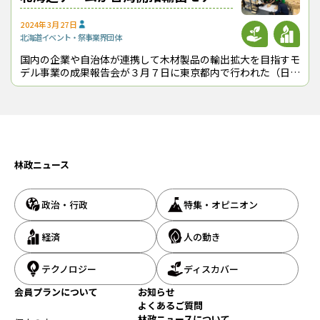
事業成果報告会開く
2024年3月27日
北海道
イベント・祭事
業界団体
国内の企業や自治体が連携して木材製品の輸出拡大を目指すモ
デル事業の成果報告会が３月７日に東京都内で行われた（日本
木材輸出振興協会主催）。林野庁補助事業を活用して海外市場
の開拓にチャレンジした５つのグ
林政ニュース
政治・行政
特集・オピニオン
経済
人の動き
テクノロジー
ディスカバー
会員プランについて
お知らせ
よくあるご質問
林政ニュースについて