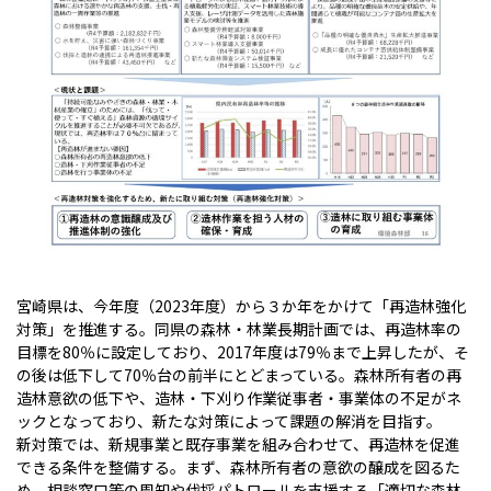
宮崎県は、今年度（2023年度）から３か年をかけて「再造林強化
対策」を推進する。同県の森林・林業長期計画では、再造林率の
目標を80％に設定しており、2017年度は79％まで上昇したが、そ
の後は低下して70％台の前半にとどまっている。森林所有者の再
造林意欲の低下や、造林・下刈り作業従事者・事業体の不足がネ
ックとなっており、新たな対策によって課題の解消を目指す。
新対策では、新規事業と既存事業を組み合わせて、再造林を促進
できる条件を整備する。まず、森林所有者の意欲の醸成を図るた
め、相談窓口等の周知や伐採パトロールを支援する「適切な森林