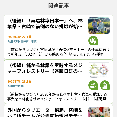
『林政ニュース』編集部
関連記事
おかげさまで、1994年の創刊から32年目に
（後編）「再造林率日本一」へ、林
入りました！ これからも皆様の手となり足
業県・宮崎で前例のない挑戦が始ま
となり、最新の耳寄り情報をお届けしてまい
る
ります。
2024年3月27日
九州地方
林業
予算・事業
（前編からつづく）宮崎県が「再造林率日本一」の達成に向け
この記事をシェアする
て新年度（2024年度）から始める｢宮崎モデル｣は、各種の対
策がパッケージ化されており、“目玉だらけ”といえる内容だ。
造林未済地の解消にターゲッ
（後編）儲かる林業を実践するメジ
ャーフォレストリー【遠藤日雄のル
ポ＆対論】
2025年7月29日
九州地方
林業
（前編からつづく）2020年から森林の経営・管理を受託する
事業を本格化させたメジャーフォレストリー（株）（福岡県筑
前町、佐藤伸幸・代表取締役）は、現在、福岡・大分両県内で
合計約500haに及ぶフィール
外国からクリエーター招聘、宮崎＆
北海道チームが台湾開拓――輸出モデル