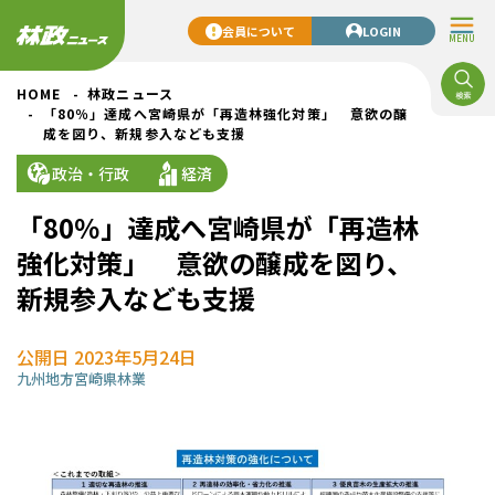
会員について
LOGIN
MENU
HOME
林政ニュース
「80％」達成へ宮崎県が「再造林強化対策」 意欲の醸
成を図り、新規参入なども支援
政治・行政
経済
「80％」達成へ宮崎県が「再造林
強化対策」 意欲の醸成を図り、
新規参入なども支援
公開日 2023年5月24日
九州地方
宮崎県
林業