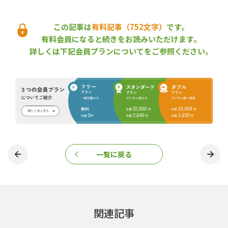
進んでいる。また、県内では新興林業地にあたり、豊富な森林資源
や比較的平坦な地形など、県産材の供給力アップに取り組みやす
この記事は
有料記事（752文字）
です。
い条件を備えている。
ただし、一層の増産と流通等の効率化を図るためには、デジタル
有料会員になると続きをお読みいただけます。
技術の活用が不可欠であり、国の支援を受けて取り組みを加速化
詳しくは下記会員プランについてをご参照ください。
することにした。今年度から、①GNSS測量やGISなどを利用した
森林調査・施業の効率化、②下刈り機械やドローンの活用による
造林保育の低コスト化、③山土場・中間土場でのデジタル検知に
基づく丸太生産・納品情報共有システムの構築──などの導入と
検証を進め、2025年度までに社会実装することを目指している。
なお、国が今年度の新規事業として指定を進めている「デジタル
林業戦略拠点」には、同地域のほか北海道
*1
と鳥取県
*2
の計３件
が採択された。同拠点の整備に投じる国の予算総額は１億2,000万
一覧に戻る
円で、同地域には3,700万円が配分される。
（2023年４月13日取材）
デジタル林業戦略拠点
ノダ
静岡県東部地域デジタル林業推進コンソーシアム
関連記事
『林政ニュース』編集部