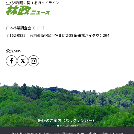
生成AI利用に関するガイドライン
日本林業調査会（J-FIC）
〒162-0822
東京都新宿区下宮比町2-28
飯田橋ハイタウン204
公式SNS
紙版のご案内（バックナンバー）
取り扱い書籍
運営会社