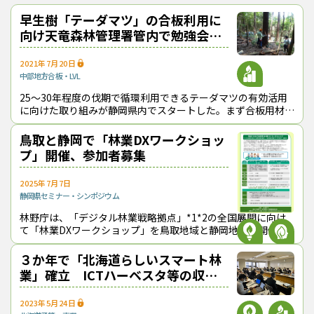
おかげさまで、1994年の創刊から32年目に
早生樹「テーダマツ」の合板利用に
入りました！ これからも皆様の手となり足
向け天竜森林管理署管内で勉強会を
となり、最新の耳寄り情報をお届けしてまい
行う
ります。
2021年7月20日
中部地方
合板・LVL
25～30年程度の伐期で循環利用できるテーダマツの有効活用
に向けた取り組みが静岡県内でスタートした。まず合板用材と
この記事をシェアする
して使うことが検討されている。 テーダマツは、アメリカか
ら持ち込まれたマツ科の
鳥取と静岡で「林業DXワークショッ
プ」開催、参加者募集
2025年7月7日
静岡県
セミナー・シンポジウム
林野庁は、「デジタル林業戦略拠点」*1*2の全国展開に向け
て「林業DXワークショップ」を鳥取地域と静岡地域で開催す
る。国産材サプライチェーンに関わる情報の共有化やペーパー
レス化の手法など実践的な知見
３か年で「北海道らしいスマート林
業」確立 ICTハーベスタ等の収集
データを活用
2023年5月24日