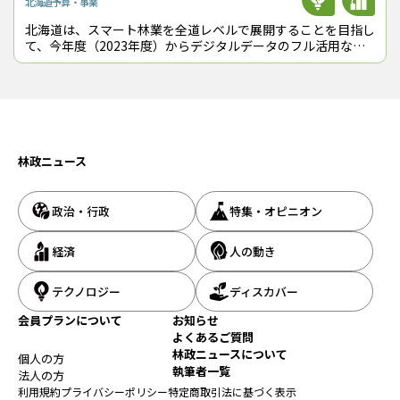
北海道
予算・事業
北海道は、スマート林業を全道レベルで展開することを目指し
て、今年度（2023年度）からデジタルデータのフル活用など
に取り組む。2019年に発足し、ICTハーベスタの実用性などを
検証してきた「スマート
林政ニュース
政治・行政
特集・オピニオン
経済
人の動き
テクノロジー
ディスカバー
会員プランについて
お知らせ
よくあるご質問
林政ニュースについて
個人の方
執筆者一覧
法人の方
利用規約
プライバシーポリシー
特定商取引法に基づく表示