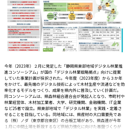
今年（2023年）２月に発足した「静岡県東部地域デジタル林業推
進コンソーシアム」が国の「デジタル林業戦略拠点」向けに提案
していた事業計画が採択された。今年度（2023年度）から３か年
をかけて、最先端のデジタル技術によって木材生産や流通などを効
率化するモデルをつくり、成果を県内外に普及していく計画だ。
同コンソーシアムは、県森林組合連合会が発起人となり、市町村や
林業経営体、木材加工業者、大学、研究機関、金融機関、IT企業
など25者で設立。県東部地域で「デジタル林業」を実践・定着さ
せることを目指している。同地域には、県産材の大口需要先であ
る（株）ノダ（東京都台東区）の合板工場があり、県森連が今年
１月に中間土場を新設するなど供給力強化に向けた基盤づくりが