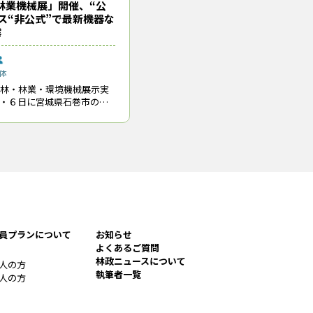
5林業機械展」開催、“公
ス“非公式”で最新機器な
露
体
5森林・林業・環境機械展示実
５・６日に宮城県石巻市の木
でもスムーズに登っていき、
れ、過去最多の91社が出展
う声が聞かれた。アタッチメント
１万人が来場したが、２日
可能性がある」との評価も出
雨に見舞われて一部のブー
（2024年９月27日取材）
国有林の関係者が幅広く参加した）
ル
秋田市
筑波重工
員プランについて
お知らせ
よくあるご質問
林政ニュースについて
人の方
執筆者一覧
人の方