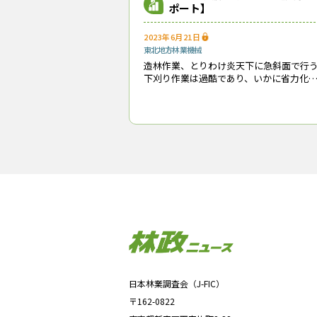
ポート】
2023年6月21日
東北地方
林業機械
造林作業、とりわけ炎天下に急斜面で行
下刈り作業は過酷であり、いかに省力化
自動化するかが喫緊の課題になっている
このため国内の林業機械メーカーなどは
各マシンをどう使いこなすかが
下刈り作業を軽減するための技術開発に
60kgまでの積載能力がある
力しており
を切り替えれば下刈りなど様々
た。
アクティオ
ハイドロマチック・モ
造林保育機械等デモンストレーシ
日本林業調査会（J-FIC）
『林政
〒162-0822