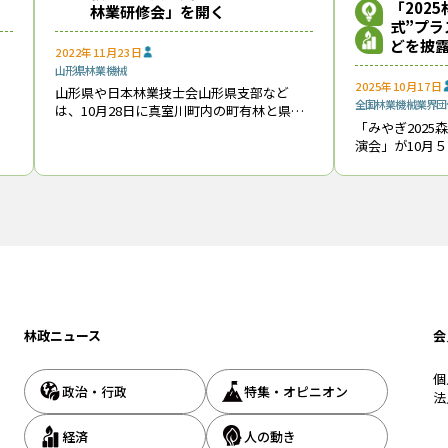
「202
林業研修会」を開く
式”プラ
どを披
2022年11月23日
山形県
林業機械
2025年10月17日
う
山形県や日本林業技士会山形県支部など
急斜面を登っていく小型運搬車
全国
林業機械
業界団
・
は、10月28日に真室川町内の町有林と県営
「みやぎ202
。
林を使って「スマート林業研修会」を開催
演会」が10月
、
し、関係者ら約90名が参加した。下刈りや
検討される中で、とくに注目を集めたのが小型運搬車。35度近い急斜面
材団地で開催さ
注
伐根処理などを省力化する３種類の造林機
ので、「苗木の運搬にとどまらず、けが人の搬送などにも使えそう」とい
した。初日に約
械を
な作業に応用できるため、「汎用性の高い造林系のベースマシンになる
目未明に激しい
ス
（トップ画像＝民有林と
ア
パワーアシストスーツ
太平八田県有林
朝日レンタックス
森林総合研究所
植栽用ドリ
ョン
電動クローラ型１輪車
林政ニュース
会
個
政治・行政
特集・オピニオン
法
ニュース』編集部
経済
人の動き