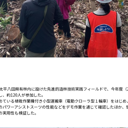
の太平八田県有林内に設けた先進的造林技術実践フィールドで、今年度（2
、約120人が参加した。
めている植栽作業機付き小型運搬車（電動クローラ型１輪車）をはじめ
のパワーアシストスーツの性能などをデモ作業を通じて確認したほか、
の実用性も検証した。