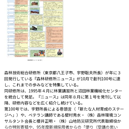
森林技術総合研修所（東京都八王子市、宇野聡夫所長）が年に３
回発行している『森林研修所ニュース』が10月で創刊100号に達
し、これまでの歩みなどを特集している。
同研修所は、1995年４月に林業講習所と沼田林業機械化センター
を統合して発足。『ニュース』は同年８月に第１号を発刊して以
降、研修内容などを広く紹介し続けている。
第100号では、宇野所長による巻頭言（「新たな人材育成のステー
ジへ」）や、ベテラン講師である壁村秀水・（株）森林環境コン
サルタント会長と櫻井正明・（株）山地防災研究所代表取締役か
らの特別寄稿や、95年度新規採用者からの「便り（受講の思い