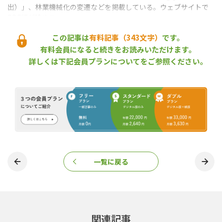
出）」、林業機械化の変遷などを掲載している。ウェブサイトで
PDF版が読める。
（2023年10月１日取材）
この記事は
有料記事（343文字）
です。
八王子市
壁村秀水
宇野聡夫
林業講習所
森林技術総合研修所
有料会員になると続きをお読みいただけます。
森林研修所ニュース
櫻井正明
沼田林業機械化センター
詳しくは下記会員プランについてをご参照ください。
『林政ニュース』編集部
おかげさまで、1994年の創刊から32年目に
入りました！ これからも皆様の手となり足
となり、最新の耳寄り情報をお届けしてまい
ります。
一覧に戻る
この記事をシェアする
関連記事