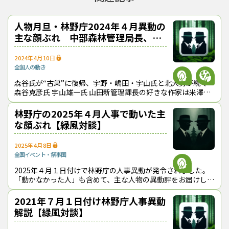
人物月旦・林野庁2024年４月異動の
主な顔ぶれ 中部森林管理局長、本
庁３課長が交代【緑風対談】
2024年4月10日
全国
人の動き
森谷氏が“古巣”に復帰、宇野・嶋田・宇山氏と北大勢が続く
森谷克彦氏 宇山雄一氏 山田新管理課長の好きな作家は米澤穂
信、整備課長に土居氏 山田裕典氏
林野庁の2025年４月人事で動いた主
な顔ぶれ【緑風対談】
2025年4月8日
全国
イベント・祭事
国
2025年４月１日付けで林野庁の人事異動が発令されました。
「動かなかった人」も含めて、主な人物の異動評をお届けしま
す。
2021年７月１日付け林野庁人事異動
解説【緑風対談】