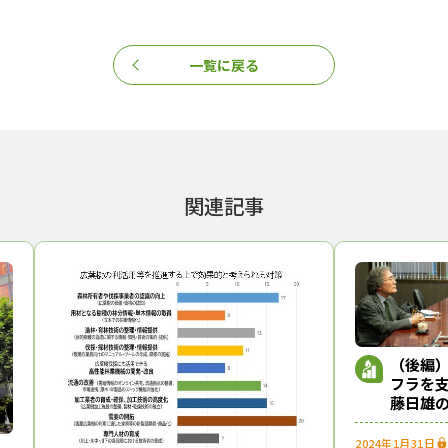
一覧に戻る
関連記事
（後編
フラを
藤日雄
廣瀬直之・東京燃料林産社長
2024年1月31日