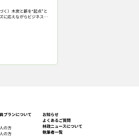
、コロナ禍という厳しい環境の
つづく）木炭と薪を“起点”と
業の森』として森林を30haほ
ズに応えながらビジネス領
東京燃料林産（株）（東京
ぎり町産の木炭の販売を手伝わ
町）*2は、100年企業に向
化しながらカーボンオフセット
組みとして、森林・林業と
社仏閣を中心とした日本の文化
の荒木徹副社長、寺田倉庫
の燃料配給統制組合を母体として
社長の父である元夫氏は会長
謝意を伝えた。
員プランについて
お知らせ
よくあるご質問
林政ニュースについて
人の方
執筆者一覧
人の方