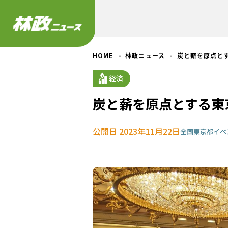
HOME
林政ニュース
炭と薪を原点と
経済
炭と薪を原点とする東
公開日 2023年11月22日
全国
東京都
イベ