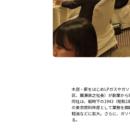
木炭・薪をはじめLPガスやガ
区、廣瀬直之社長）が創業から8
同社は、戦時下の1943（昭和
の東京燃料林産として業務を開
軽油などに拡大。さらに、ガソ
る。