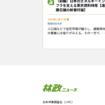
（前編）日本のエネルギーイン
フラを支える東京燃料林産【遠
記念式典で挨拶に立った廣瀬社
藤日雄の新春対論】
中で何とか生き残ってくること
ど買わせていただき、和歌山県
2024年1月17日
せていただいている。木炭の新
関東地方
木炭
のLPガスをつくるなど、国家
人口減などで住宅市場が縮小し、建築用
を大切にしながら、90周年、1
の需要には陰りがみえる。その一方で、
清水宮司「神田明神の氏子
林・木材をエネルギー源として利用する
れが強まっている。2009（平成21）年に
FIT（再生可能エネルギーの固定価格買取
度
記念式典には、全国燃料協会の
（株）の寺田航平社長、葛巻町
このうち、古久根会長は、「1
全国燃料組合連合会が創立され
を、廣瀬社長には副会長をお願
日本林業調査会（J-FIC）