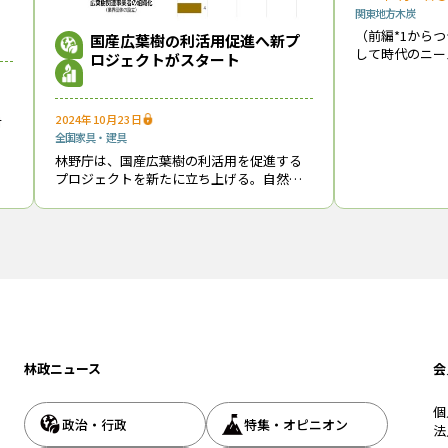
関東地方
木炭
長は、「燃料革命やオイルショック、リーマンショック、東日本大震災
（前編*1から
国産広葉樹の利活用促進へ新プ
ができた」と創業からの歩みを振り返った上で、「岩手県の葛巻町に『企
して時代のニー
ロジェクトがスタート
域を広げてきた
のみなべ町ではウバメガシの植林を行い、『尾張備長炭』や熊本県あさ
都千代田区神田錦
しい産地をつくっていきたい」と抱負を述べ、「社有林をJ-クレジット
けた新たな取り
的課題であるカーボンニュートラルに貢献できることがたくさんある。神
2024年10月23日
材
00周年に向けて社業の発展につとめたい」と決意を語った。
全国
家具・建具
森
総代として重い責務を果たしている」
流
林野庁は、国産広葉樹の利活用を促進する
プロジェクトを新たに立ち上げる。自然保
制
護や円安の影響などで海外から広葉樹材を
古久根進会長、神田明神の清水祥彦宮司、アストモスエネルギー（株）
安定的に輸入することが難しくなっている
現状を踏まえ、国内の里山に生育している
の鈴木重男町長らが来賓として招かれ祝辞を述べた。
広葉樹林の
945（昭和20）年に廣瀬社長の祖父である與兵衛氏が中心となり、全国
、これが当会の前身となっている」と経緯を解説し、「與兵衛氏と廣瀬
いし、３代にわたって業界のリーダーとして支えていただいている」と
林政ニュース
会
個
政治・行政
特集・オピニオン
法