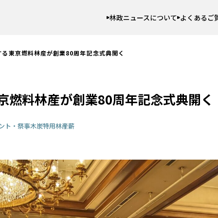
林政ニュースについて
よくあるご
する東京燃料林産が創業80周年記念式典開く
京燃料林産が創業80周年記念式典開く
ント・祭事
木炭
特用林産
薪