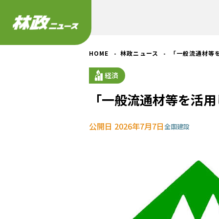
HOME
林政ニュース
「一般流通材等
経済
「一般流通材等を活用
公開日 2026年7月7日
全国
建設