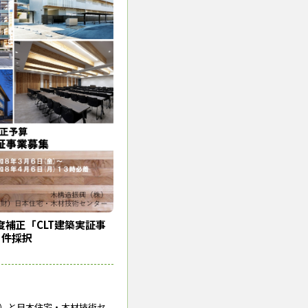
年度補正「CLT建築実証事
９件採択
）と日本住宅・木材技術セ