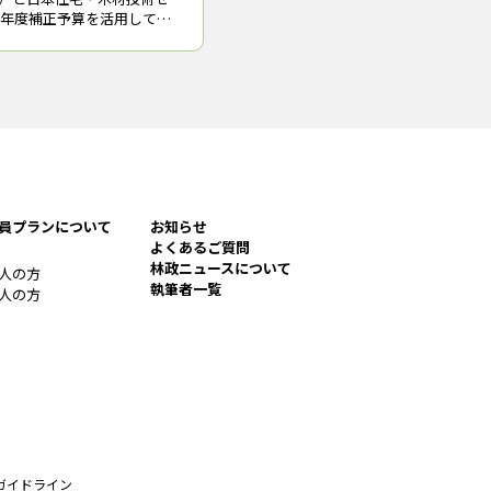
25年度補正予算を活用して実
建築実証事業」で支援する物件
6件の応募があった中から次
た（括弧内は建築主等）
員プランについて
お知らせ
よくあるご質問
林政ニュースについて
人の方
執筆者一覧
人の方
ガイドライン