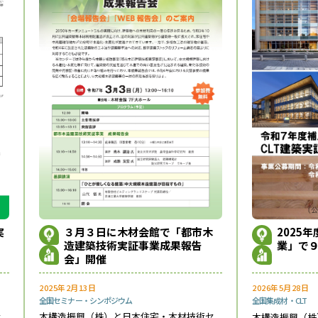
３月３日に木材会館で「都市木
実
2025
造建築技術実証事業成果報告
業」で
会」開催
2025年2月13日
2026年5月28日
全国
セミナー・シンポジウム
全国
集成材・CLT
木構造振興（株）と日本住宅・木材技術セ
セ
木構造振興（株