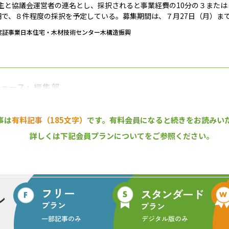
主と協議会運営者の連名とし、採択されると事業経費の10分の３または
万円で、８件程度の採択を予定している。募集期間は、７月27日（月）ま
実証事業
日本住宅・木材技術センター
木構造振興
ニュース』編集部
まで、1994年の創刊から32年目に入りました！ これからも皆様の
報をお届けしてまいります。
事は
有料記事（185文字）
です。
有料会員になると続きをお読みい
詳しくは下記会員プランについてをご参照ください。
この記事をシェアする