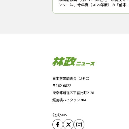
ンターは、今年度（2025年度）の「都市
造建築技術実証事業」（林野庁補助事業
の実施者を募集している。先駆的な非住
宅・中高層分野の建築事業について、必
経費の
日本林業調査会（J-FIC）
〒162-0822
東京都新宿区下宮比町2-28
飯田橋ハイタウン204
公式SNS