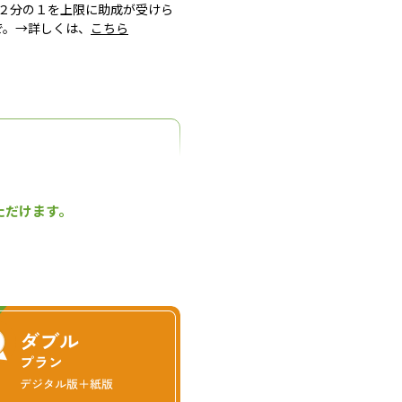
２分の１を上限に助成が受けら
で。→詳しくは、
こちら
手となり足となり、最新の
ただけます。