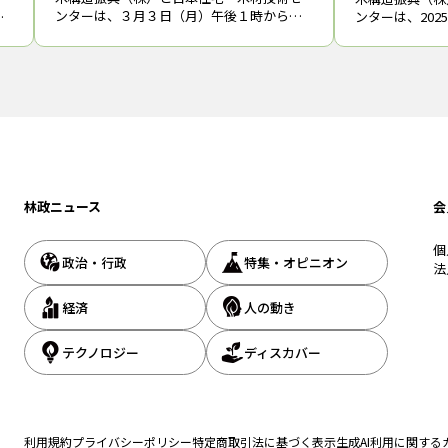
ンターは、３月３日（月）午後１時から東
木
ンターは、20
京都江東区の木材会館で今年度（2024年
）
施する「CLT
度）の「都市木造建築技術実証事業成果報
等を決めた。1
告会」を開催し、オンライン配信も行う。
要
の９件を採択し
８件の
林政ニュース
会
個
政治・行政
特集・オピニオン
法
経済
人の動き
テクノロジー
ディスカバー
利用規約
プライバシーポリシー
特定商取引法に基づく表示
生成AI利用に関する