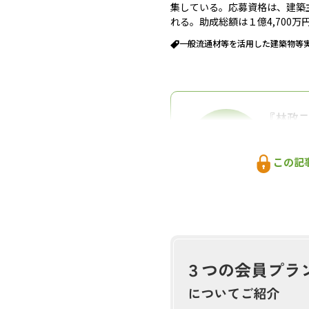
集している。応募資格は、建築
れる。助成総額は１億4,700
一般流通材等を活用した建築物等
『林政
おかげさ
耳寄り情
この記