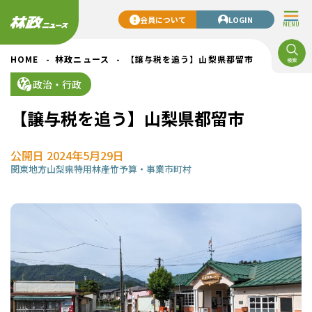
会員について
LOGIN
MENU
HOME
林政ニュース
【譲与税を追う】山梨県都留市
政治・行政
【譲与税を追う】山梨県都留市
公開日 2024年5月29日
関東地方
山梨県
特用林産
竹
予算・事業
市町村