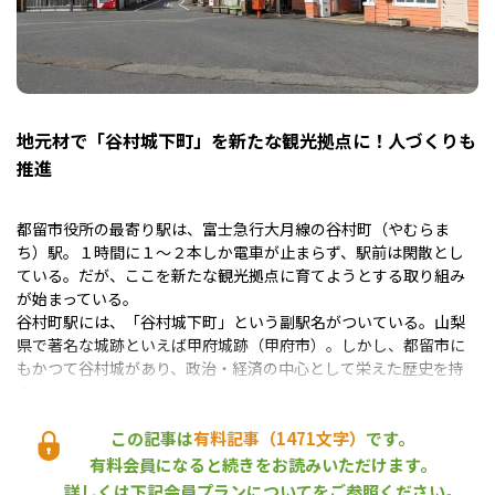
地元材で「谷村城下町」を新たな観光拠点に！人づくりも
推進
都留市役所の最寄り駅は、富士急行大月線の谷村町（やむらま
ち）駅。１時間に１～２本しか電車が止まらず、駅前は閑散とし
ている。だが、ここを新たな観光拠点に育てようとする取り組み
が始まっている。
谷村町駅には、「谷村城下町」という副駅名がついている。山梨
県で著名な城跡といえば甲府城跡（甲府市）。しかし、都留市に
もかつて谷村城があり、政治・経済の中心として栄えた歴史を持
つ。
この記事は
有料記事（1471文字）
です。
有料会員になると続きをお読みいただけます。
詳しくは下記会員プランについてをご参照ください。