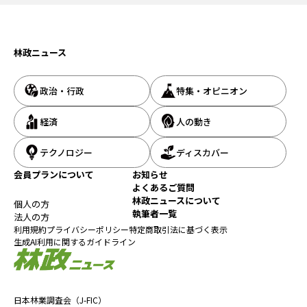
び込みたいが、素通りされやすい」（関係者）という悩ましい立
地にある。人口は約２万9,000人で、じわじわと減りと続けてお
り、民間の有識者グループ「人口戦略会議」が４月24日に発表し
たレポートでは、「消滅可能性自治体」にランクされた。この流
林政ニュース
れを反転させるべく、譲与税を活用しながら「富士の麓の小さな
城下町」として魅力度を高めていくことにしている。
「森の学校」など継続、「活用の方向性」を示し課題解決
政治・行政
特集・オピニオン
に挑む
経済
人の動き
都留市の森林面積は１万3,633haで、総面積の約84％を占めてい
テクノロジー
ディスカバー
る。人工林のうち９齢級以上の伐採適期林分が約80％に達してい
るが、材価の低迷などでなかなか手入れが進まない。林業就業者
会員プランについて
お知らせ
よくあるご質問
数も約50名（20年度国勢調査）にとどまっている。
林政ニュースについて
決して林業が盛んとは言えない同市に、毎年度約2,400万円の譲与
個人の方
執筆者一覧
税が交付されている。20年度までは基金への積み立てが多かった
法人の方
利用規約
プライバシーポリシー
特定商取引法に基づく表示
が、22年度からは森林所有者の意向調査や木材利用・普及啓発事
生成AI利用に関するガイドライン
業などへの支出を増やしており、前述の「谷村城下町テイスト黒塀
塗炭事業」と相まって譲与税をフル活用する段階に入ってきてい
る。
日本林業調査会（J-FIC）