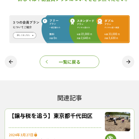
一覧に戻る
「黒塀」に付けたプレートには森林環境譲与税を活用していることを明記し
ている
関連記事
その賑わいを取り戻そうと、森林環境譲与税を使った「谷村城下
町テイスト黒塀塗炭事業」が2020（令和２）年度から行われてい
る。市内で採れた孟宗竹を原料にした「塗炭」で着色した「黒
【譲与税を追う】東京都千代田区
塀」で江戸情緒を感じさせる街並みを再現しようというものだ。
同事業には、20年度に約470万円、21（令和３）年度と22（令和
４）年度はそれぞれ約280万円の譲与税を充て、市役所の周辺から
2024年3月27日
「黒塀」の設置を進めている。富士急行大月線の線路沿いにも