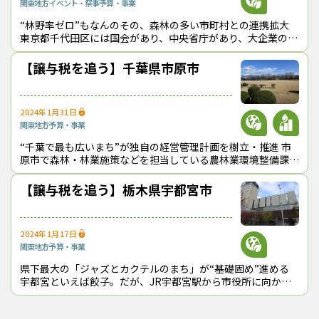
関東地方
イベント・祭事
予算・事業
「黒塀」エリアを広げており、電車の乗客にとっても印象的な景観
“林野率ゼロ”もなんのその、森林の多い市町村との連携拡大
ができつつある。
東京都千代田区には国会があり、中央省庁があり、大企業の本
社などが集まる。日本国家の１丁目１番地といえる特別区だ。
人口は６万6,680人
【譲与税を追う】千葉県市原市
2024年1月31日
関東地方
予算・事業
“千葉で最も広いまち”が独自の経営管理計画を樹立・推進 市
原市で森林・林業施策などを担当している農林業環境整備課
は、同市安須980番地の農業センター内に事務所を置いてい
る。最寄り駅は、小湊鉄道
【譲与税を追う】栃木県宇都宮市
2024年1月17日
関東地方
予算・事業
県下最大の「ジャズとカクテルのまち」が“基礎固め”進める
線路脇にも「黒塀」を広げている
宇都宮といえば餃子。だが、JR宇都宮駅から市役所に向かう
市内循環バスに乗ると、「ジャズとカクテルのまち」というア
同市は、富士山・富士五湖エリアの外側に位置し、「観光客を呼
ナウンスが流れてきた。