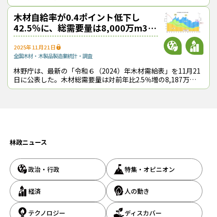
章からなり、第１章（特集章）では「森林を活かす持続的な林
業経営」をテーマに据えた。
木材自給率が0.4ポイント低下し
42.5％に、総需要量は8,000万m3台
に回復─「2024年木材需給表」公表
2025年11月21日
全国
木材・木製品製造業
統計・調査
林野庁は、最新の「令和６（2024）年木材需給表」を11月21
日に公表した。木材総需要量は対前年比2.5％増の8,187万
4,000m3に伸び、8,000万m3台に回復した。だが、国産材の
市場シェア
林政ニュース
政治・行政
特集・オピニオン
経済
人の動き
テクノロジー
ディスカバー