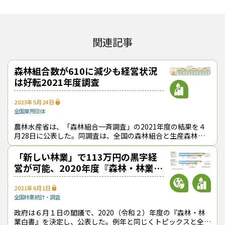
ります。
関連記事
この記事をシェアする
森林組合数が610に減少も経営状況
は好転――2021年度調査
2023年5月24日
全国
業界団体
農林水産省は、「森林組合一斉調査」の2021年度の結果を４
月28日に公表した。同調査は、全国の森林組合と生産森林組
合を対象に毎年度行われている。 2021年度の調査結果による
と、全国の森林組合
「新しい林業」で113万円の黒字経
営が可能、2020年度『森林・林業白
書』公表
2021年6月1日
全国
林業
統計・調査
政府は６月１日の閣議で、2020（令和２）年度の『森林・林
業白書』を決定し、公表した。例年と同じくトピックスと全６