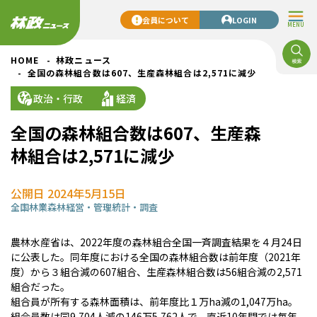
会員について
LOGIN
MENU
HOME
林政ニュース
全国の森林組合数は607、生産森林組合は2,571に減少
政治・行政
経済
全国の森林組合数は607、生産森
林組合は2,571に減少
公開日 2024年5月15日
全国
林業
森林経営・管理
統計・調査
農林水産省は、2022年度の森林組合全国一斉調査結果を４月24日
に公表した。同年度における全国の森林組合数は前年度（2021年
度）から３組合減の607組合、生産森林組合数は56組合減の2,571
組合だった。
組合員が所有する森林面積は、前年度比１万ha減の1,047万ha。
組合員数は同9,704人減の146万5,762人で、直近10年間では毎年