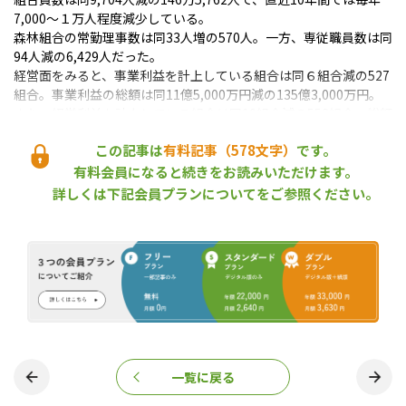
7,000～１万人程度減少している。
森林組合の常勤理事数は同33人増の570人。一方、専従職員数は同
94人減の6,429人だった。
経営面をみると、事業利益を計上している組合は同６組合減の527
組合。事業利益の総額は同11億5,000万円減の135億3,000万円。
また、経常利益を計上している組合は同10組合減の553組合、総額
は同10億円減の148億1,000万円にとどまった。当期余剰金を計上
この記事は
有料記事（578文字）
です。
している組合は同２組合減の562組合、総額は同２億7,000万円減
の118億8,000万円だった。
有料会員になると続きをお読みいただけます。
総事業取扱高は、同48億円増の3,006億9,000万円。部門別の内訳
詳しくは下記会員プランについてをご参照ください。
は、指導部門が14億8,000万円、販売部門が1,249億7,000万円、加
工部門が371億1,000万円、森林整備部門が1,371億2,000万円とな
っており、森林整備部門と販売部門で全体の約９割を占めている。
森林組合
森林組合全国一斉調査
生産森林組合
『林政ニュース』編集部
おかげさまで、1994年の創刊から32年目に
一覧に戻る
入りました！ これからも皆様の手となり足
となり、最新の耳寄り情報をお届けしてまい