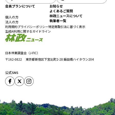
会員プランについて
お知らせ
よくあるご質問
林政ニュースについて
個人の方
執筆者一覧
法人の方
利用規約
プライバシーポリシー
特定商取引法に基づく表示
生成AI利用に関するガイドライン
日本林業調査会（J-FIC）
〒162-0822
東京都新宿区下宮比町2-28
飯田橋ハイタウン204
公式SNS